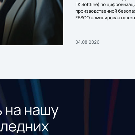
ГК Softline) по цифровизац
производственной безопа
FESCO номинирован на кон
«1С:Проект года»
04.08.2026
 на нашу
следних