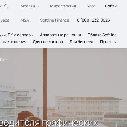
к
Москва
Мероприятия
Блог
Войти
рьера
M&A
Softline Finance
8 (800) 232-0023
уки, ПК и серверы
Аппаратные решения
Облако Softline
ьные решения
Для госсектора
Для бизнеса
Проекты
dtek
зводителя графических