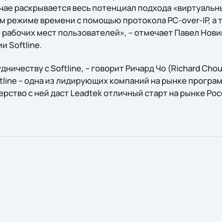
лучае раскрывается весь потенциал подхода «виртуальн
м режиме времени с помощью протокола PC-over-IP, а 
 рабочих мест пользователей», – отмечает Павел Нови
 Softline.
ничеству с Softline, – говорит Ричард Чо (Richard Cho
ftline – одна из лидирующих компаний на рынке програ
ерство с ней даст Leadtek отличный старт на рынке Рос