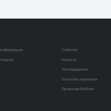
 информации
События
ртнеров
Новости
Техподдержка
Политики компании
Приемная Softline