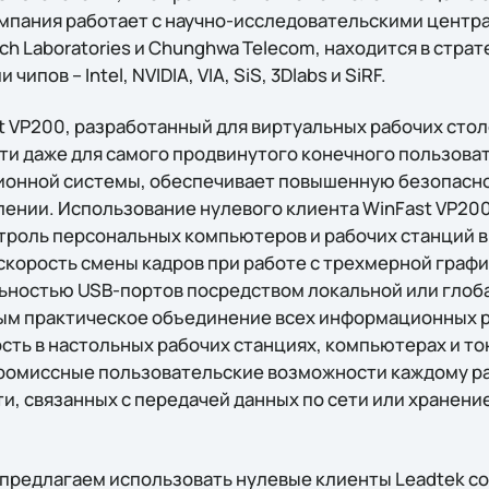
мпания работает с научно-исследовательскими центра
h Laboratories и Chunghwa Telecom, находится в страт
пов – Intel, NVIDIA, VIA, SiS, 3Dlabs и SiRF.
t VP200, разработанный для виртуальных рабочих стол
и даже для самого продвинутого конечного пользовате
онной системы, обеспечивает повышенную безопаснос
лении. Использование нулевого клиента WinFast VP20
роль персональных компьютеров и рабочих станций в
скорость смены кадров при работе с трехмерной графи
ностью USB-портов посредством локальной или глоба
ым практическое объединение всех информационных р
сть в настольных рабочих станциях, компьютерах и то
ромиссные пользовательские возможности каждому ра
и, связанных с передачей данных по сети или хранени
предлагаем использовать нулевые клиенты Leadtek с