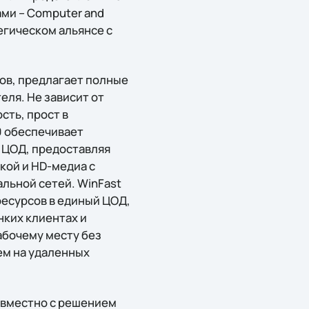
ми – Computer and
егическом альянсе с
ов, предлагает полные
ля. Не зависит от
ть, прост в
0 обеспечивает
 ЦОД, предоставляя
кой и HD-медиа с
льной сетей. WinFast
есурсов в единый ЦОД,
нких клиентах и
бочему месту без
ем на удаленных
овместно с решением