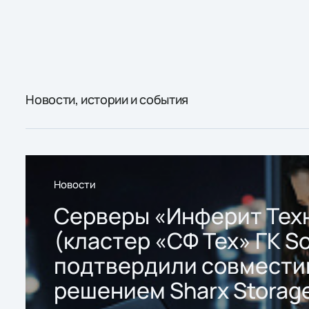
Новости, истории и события
Новости
Серверы «Инферит Тех
(кластер «СФ Тех» ГК So
подтвердили совмести
решением Sharx Storage