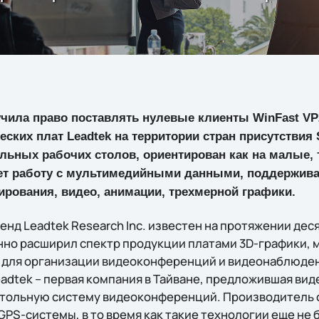
учила право поставлять нулевые клиенты WinFast VP
ских плат Leadtek на территории стран присутствия S
льных рабочих столов, ориентирован как на малые, 
ет работу с мультимедийными данными, поддержив
рования, видео, анимации, трехмерной графики.
енд Leadtek Research Inc. известен на протяжении дес
нно расширил спектр продукции платами 3D-графики, 
 для организации видеоконференций и видеонаблюден
eadtek – первая компания в Тайване, предложившая ви
тольную систему видеоконференций. Производитель 
GPS-системы, в то время как такие технологии еще не