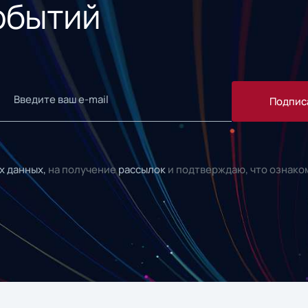
обытий
Подпис
х данных,
на получение
рассылок
и подтверждаю, что ознако