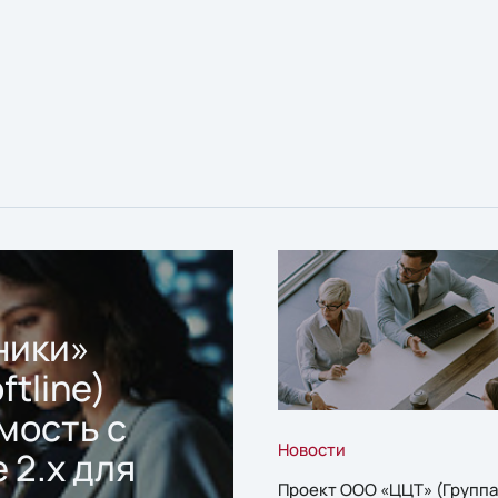
ники»
ftline)
мость с
Новости
 2.x для
Проект ООО «ЦЦТ» (Группа