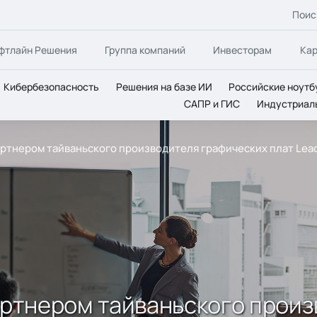
Поис
фтлайн Решения
Группа компаний
Инвесторам
Ка
Кибербезопасность
Решения на базе ИИ
Российские ноутб
САПР и ГИС
Индустриал
партнером тайваньского производителя графических плат Lea
партнером тайваньского прои