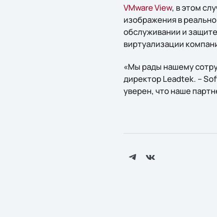
VMware View
, в этом с
изображения в реально
обслуживании и защите
виртуализации компании
«Мы рады нашему сотруд
директор Leadtek. – So
уверен, что наше партн