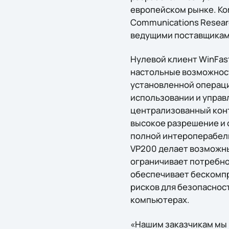
европейском рынке. Ко
Communications Researc
ведущими поставщиками чи
Нулевой клиент WinFas
настольные возможност
установленной операци
использовании и управ
централизованный конт
высокое разрешение и 
полной интероперабель
VP200 делает возможн
ограничивает потребно
обеспечивает бескомп
рисков для безопасност
компьютерах.
«Нашим заказчикам мы 