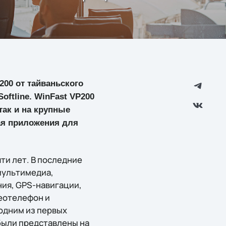
200 от тайваньского
oftline. WinFast VP200
так и на крупные
ая приложения для
яти лет. В последние
мультимедиа,
ия, GPS-навигации,
деотелефон и
одним из первых
 были представлены на