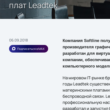
плат Leadtek
06.09.2018
Компания Softline пол
производителя графиче
Подписаться в MAX
разработан для виртуа
компании, обеспечива
компьютерного модели
На мировом IT-рынке бр
годы Leadtek существе
материнскими платами
беспроводной связи. L
профессиональную нас
разработал и запустил 