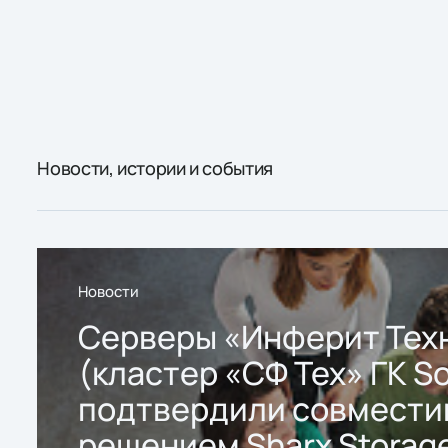
Новости, истории и события
Новости
Серверы «Инферит Тех
(кластер «СФ Тех» ГК So
подтвердили совмести
решением Sharx Storage