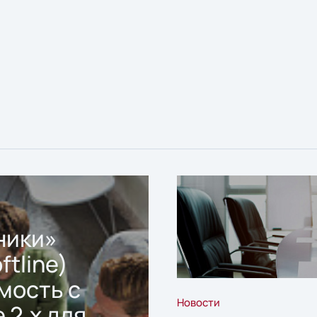
ники»
ftline)
мость с
Новости
 2.x для