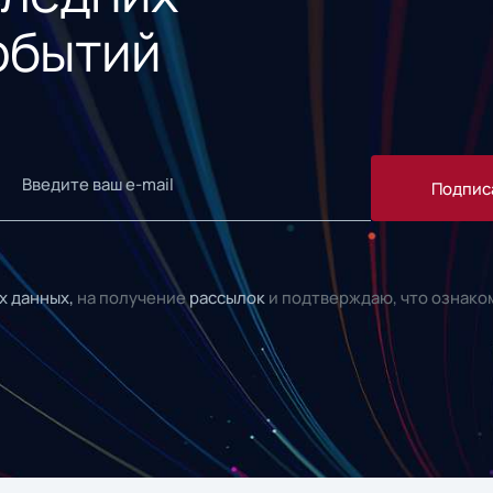
обытий
Подпис
х данных,
на получение
рассылок
и подтверждаю, что ознако