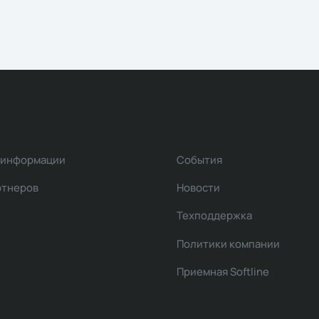
 информации
События
ртнеров
Новости
Техподдержка
Политики компании
Приемная Softline