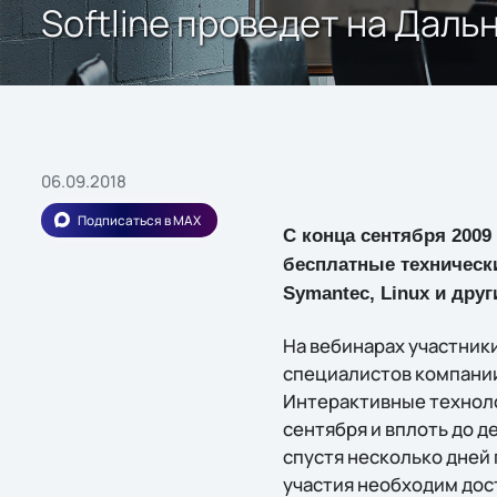
Softline проведет на Дал
06.09.2018
Подписаться в MAX
С конца сентября 2009
бесплатные технически
Symantec, Linux и друг
На вебинарах участник
специалистов компании
Интерактивные техноло
сентября и вплоть до д
спустя несколько дней
участия необходим досту