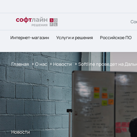
Со
Интернет-магазин
Услуги и решения
Российское ПО
Главная
О нас
Новости
Softline проведет на Дал
Новости