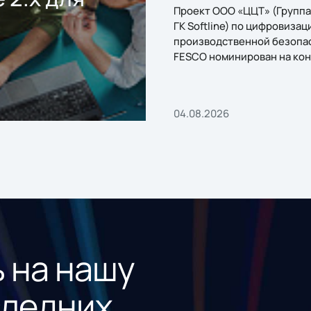
Проект ООО «ЦЦТ» (Группа
ГК Softline) по цифровизац
производственной безопа
FESCO номинирован на кон
«1С:Проект года»
04.08.2026
 на нашу
следних