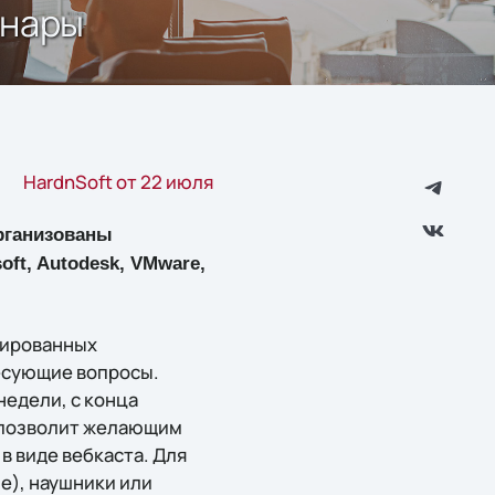
инары
HardnSoft от 22 июля
организованы
ft, Autodesk, VMware,
цированных
ресующие вопросы.
недели, с конца
о позволит желающим
 виде вебкаста. Для
ше), наушники или