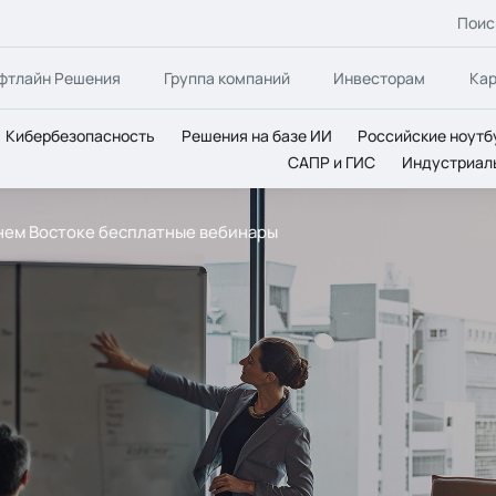
Поис
фтлайн Решения
Группа компаний
Инвесторам
Ка
Кибербезопасность
Решения на базе ИИ
Российские ноутб
САПР и ГИС
Индустриал
ьнем Востоке бесплатные вебинары