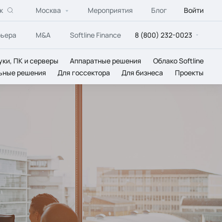
к
Москва
Мероприятия
Блог
Войти
рьера
M&A
Softline Finance
8 (800) 232-0023
уки, ПК и серверы
Аппаратные решения
Облако Softline
ьные решения
Для госсектора
Для бизнеса
Проекты