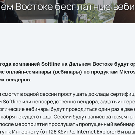
ьнем Востоке бесплатные веб
 года компанией Softline на Дальнем Востоке будут 
е онлайн-семинары (вебинары) по продуктам Microso
их вендеров.
и смогут в одной сессии прослушать доклады сертифи
 Softline или непосредственно вендора, задать инте
гические вебинары будут проводиться один раз в две 
екабря текущего года. Сессии будут записываться, чт
 после мероприятия прослушать пропущенный вебинар в
п к Интернету (от 128 Кбит/с, Internet Explorer 6 и вы