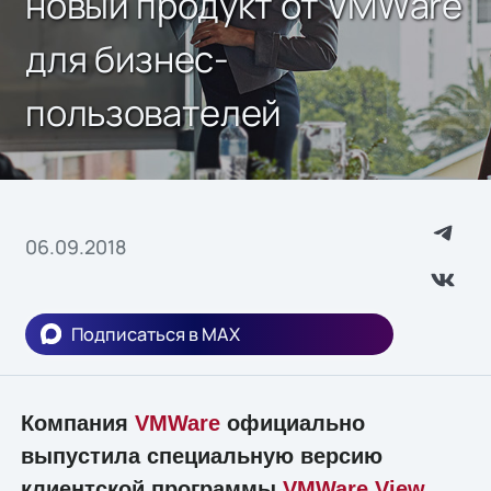
новый продукт от VMWare
для бизнес-
пользователей
06.09.2018
Подписаться в MAX
Компания
VMWare
официально
выпустила специальную версию
клиентской программы
VMWare View