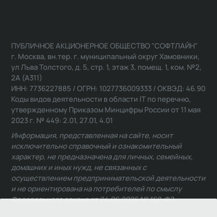
ПУБЛИЧНОЕ АКЦИОНЕРНОЕ ОБЩЕСТВО "СОФТЛАЙН"
г. Москва, вн.тер. г. муниципальный округ Хамовники,
ул Льва Толстого, д. 5, стр. 1, этаж 3, помещ. 1, ком. №2,
2А (А311)
ИНН: 7736227885 / ОГРН: 1027736009333 / ОКВЭД: 46.90
Коды видов деятельности в области IT по перечню,
утвержденному Приказом Минцифры России от 11 мая
2023 г. № 449: 2.01, 27.01, 4.01
Информация, представленная на сайте, носит
исключительно справочный и ознакомительный
характер, не предназначена для личных, семейных,
домашних и иных нужд, не связанных с
осуществлением предпринимательской деятельности
и не ориентирована на потребителей по смыслу
Федерального закона от 24.06.2025 № 168-ФЗ.