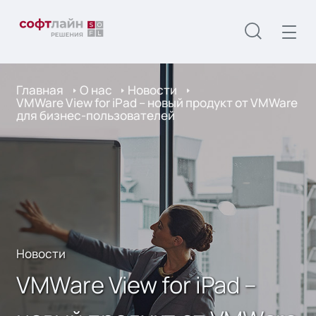
Главная
О нас
Новости
VMWare View for iPad – новый продукт от VMWare
для бизнес-пользователей
Новости
VMWare View for iPad –