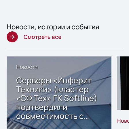
Новости, истории и события
Смотреть все
Новости
Серверы «Инферит
Техники» (кластер
«СФ Тех» ГК Softline)
подтвердили
совместимость с
Нов
решением Sharx