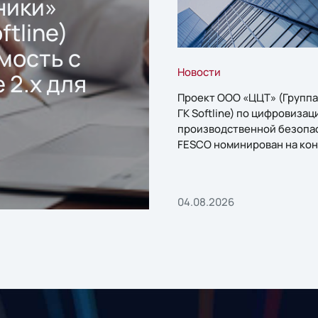
ники»
ftline)
мость с
Новости
 2.x для
Проект ООО «ЦЦТ» (Группа
ГК Softline) по цифровизац
производственной безопа
FESCO номинирован на кон
«1С:Проект года»
04.08.2026