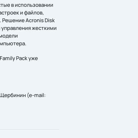
остые в использовании
астроек и файлов,
Решение Acronis Disk
я управления жесткими
 модели
омпьютера.
 Family Pack уже
Щербинин (e-mail: