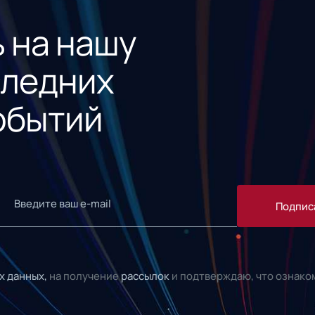
 на нашу
следних
обытий
Подпис
х данных,
на получение
рассылок
и подтверждаю, что ознако