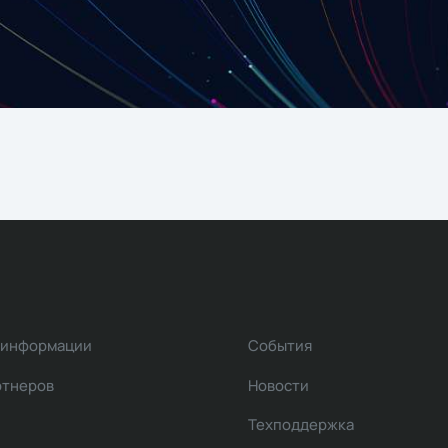
 информации
События
ртнеров
Новости
Техподдержка