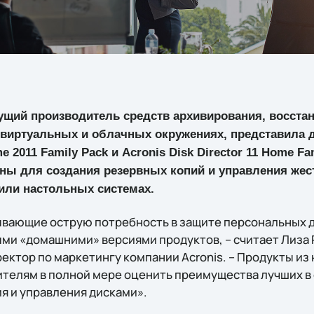
дущий производитель средств архивирования, восста
 виртуальных и облачных окружениях, представила д
e 2011 Family Pack и Acronis Disk Director 11 Home F
ны для создания резервных копий и управления жес
или настольных системах.
вающие острую потребность в защите персональных д
ми «домашними» версиями продуктов, – считает Лиза 
иректор по маркетингу компании Acronis. – Продукты из
ителям в полной мере оценить преимущества лучших в
я и управления дисками».