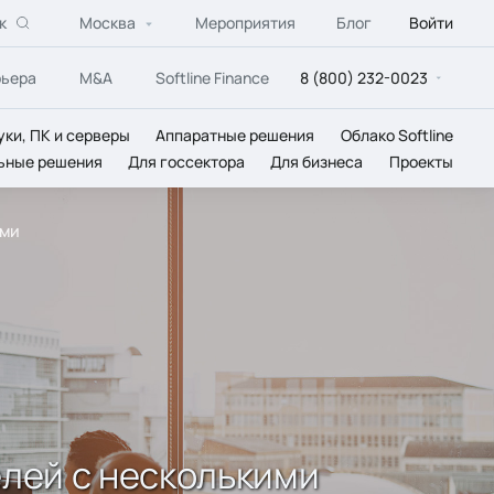
к
Москва
Мероприятия
Блог
Войти
рьера
M&A
Softline Finance
8 (800) 232-0023
уки, ПК и серверы
Аппаратные решения
Облако Softline
ьные решения
Для госсектора
Для бизнеса
Проекты
ами
елей с несколькими