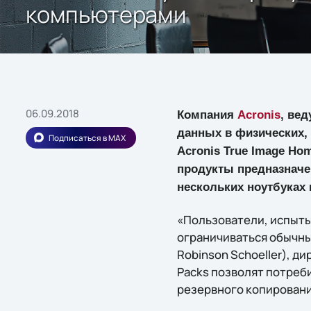
компьютерами
06.09.2018
Компания
Acronis
, ве
данных в физических,
Подписаться в MAX
Acronis True Image Hom
продукты предназначе
нескольких ноутбуках 
«Пользователи, испыты
ограничиваться обычны
Robinson Schoeller), д
Packs позволят потреб
резервного копировани