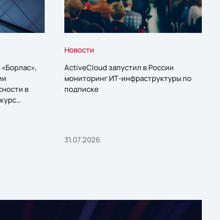
Новости
 «Борлас»,
ActiveCloud запустил в России
ии
мониторинг ИТ-инфраструктуры по
сности в
подписке
курс
31.07.2026