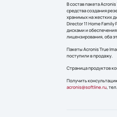
В состав пакета Acroni
средства создания рез
хранимых на жестких д
Director 11 Home Famil
дисками и обеспечения
лицензирования, оба э
Пакеты Acronis True Imag
поступили в продажу.
Страница продуктов ко
Получить конcультацию
acronis@softline.ru
, тел