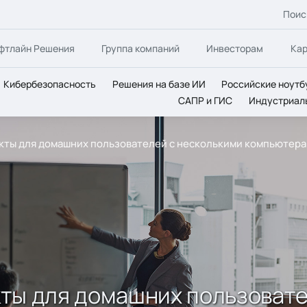
Поис
фтлайн Решения
Группа компаний
Инвесторам
Ка
Кибербезопасность
Решения на базе ИИ
Российские ноутб
САПР и ГИС
Индустриал
дукты для домашних пользователей с несколькими компьютер
укты для домашних пользоват