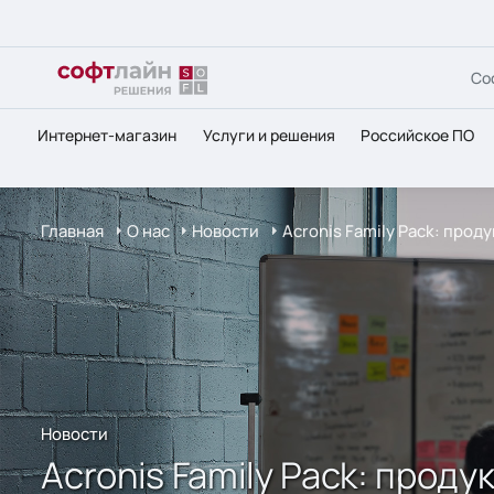
Со
Интернет-магазин
Услуги и решения
Российское ПО
Главная
О нас
Новости
Acronis Family Pack: про
Новости
Acronis Family Pack: прод