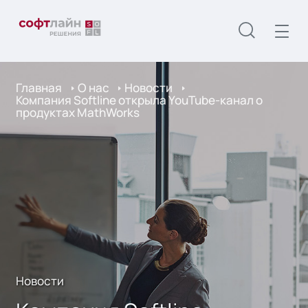
Главная
О нас
Новости
Компания Softline oткрылa YouTube-канал о
продуктах MathWorks
Новости