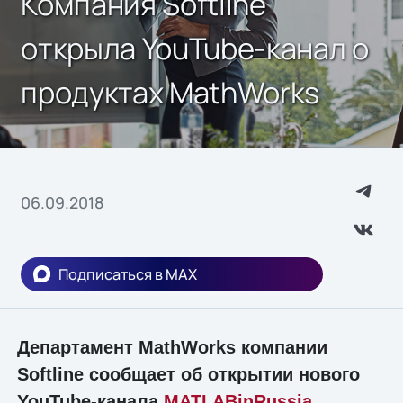
Компания Softline
oткрылa YouTube-канал о
продуктах MathWorks
06.09.2018
Подписаться в MAX
Департамент MathWorks компании
Softline сообщает об открытии нового
YouTube-канала
MATLABinRussia
,