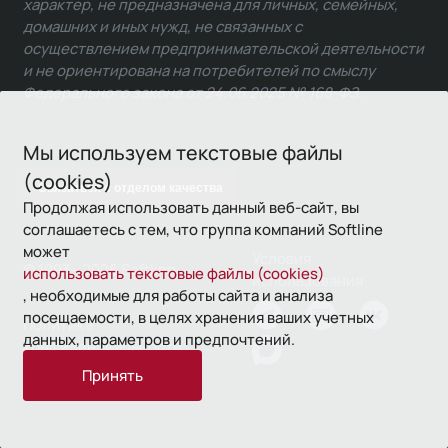
характер, не предназначена для личных, семейных,
домашних и иных нужд, не связанных с
осуществлением предпринимательской деятельности
и не ориентирована на потребителей по смыслу
Федерального закона от 24.06.2025 № 168-ФЗ.
Мы используем текстовые файлы
(cookies)
Связаться с отделом качества
Продолжая использовать данный веб-сайт, вы
соглашаетесь с тем, что группа компаний Softline
может
Условия
© 1993—2026 Softline
использовать текстовые файлы (cookies)
использования
, необходимые для работы сайта и анализа
посещаемости, в целях хранения ваших учетных
Политика
данных, параметров и предпочтений.
конфиденциальности
Принять
16+