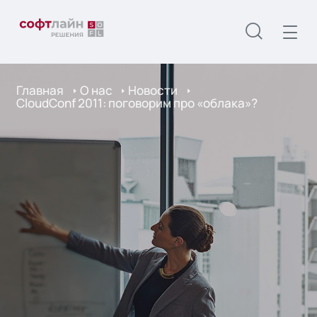
Главная
О нас
Новости
CloudСonf 2011: поговорим про «облака»?