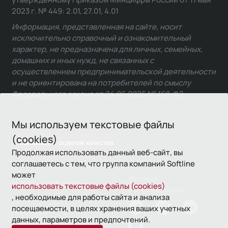
2023 г. № 449: 2.01, 27.01, 4.01
Информация, представленная на сайте, носит
исключительно справочный и ознакомительный
характер, не предназначена для личных, семейных,
домашних и иных нужд, не связанных с
осуществлением предпринимательской деятельности
и не ориентирована на потребителей по смыслу
Федерального закона от 24.06.2025 № 168-ФЗ.
Мы используем текстовые файлы
(cookies)
Связаться с отделом качества
Продолжая использовать данный веб-сайт, вы
соглашаетесь с тем, что группа компаний Softline
может
Условия
© 1993—2026 Softline
использовать текстовые файлы (cookies)
использования
, необходимые для работы сайта и анализа
посещаемости, в целях хранения ваших учетных
Политика
данных, параметров и предпочтений.
конфиденциальности