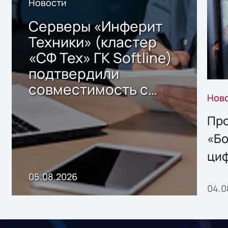
Новости
Серверы «Инферит
Техники» (кластер
«СФ Тех» ГК Softline)
подтвердили
совместимость с
Нов
решением Sharx
Storage 2.x для
Про
хранения данных
«Бо
ци
пр
05.08.2026
04.0
без
ном
«1С