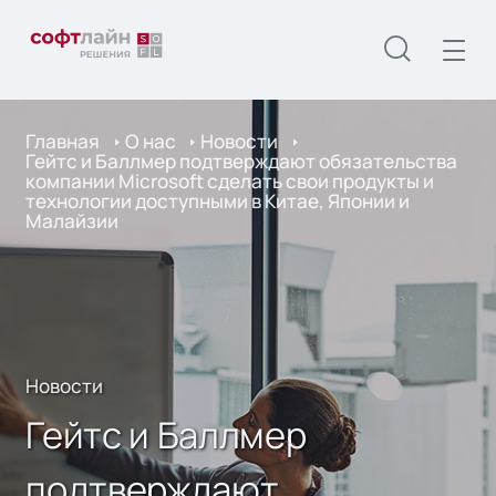
Главная
О нас
Новости
Гейтс и Баллмер подтверждают обязательства
компании Microsoft сделать свои продукты и
технологии доступными в Китае, Японии и
Малайзии
Новости
Гейтс и Баллмер
подтверждают