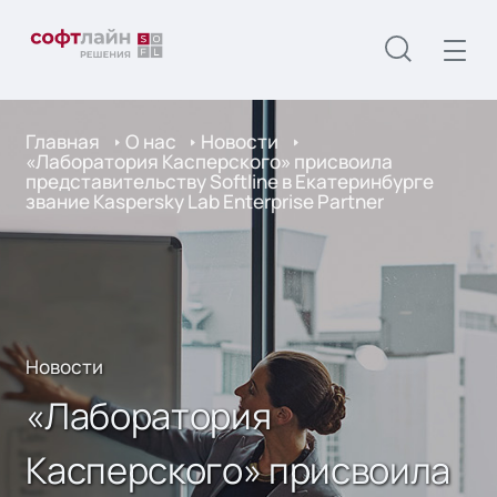
Главная
О нас
Новости
«Лаборатория Касперского» присвоила
представительству Softline в Екатеринбурге
звание Kaspersky Lab Enterprise Partner
Новости
«Лаборатория
Касперского» присвоила