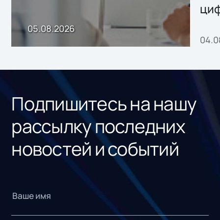
ци
пр
05.08.2026
04.0
без
ном
«1С
Подпишитесь на нашу
рассылку последних
новостей и событий