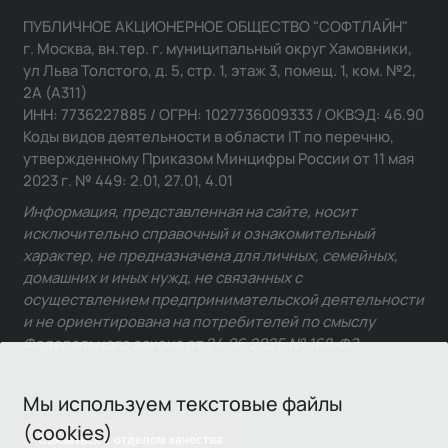
ПУБЛИЧНОЕ АКЦИОНЕРНОЕ ОБЩЕСТВО "СОФТЛАЙН"
г. Москва, вн.тер. г. муниципальный округ Хамовники,
ул Льва Толстого, д. 5, стр. 1, этаж 3, помещ. 1, ком. №2,
2А (А311)
ИНН: 7736227885 / ОГРН: 1027736009333 / ОКВЭД: 46.90
Коды видов деятельности в области IT по перечню,
утвержденному Приказом Минцифры России от 11 мая
2023 г. № 449: 2.01, 27.01, 4.01
Информация, представленная на сайте, носит
исключительно справочный и ознакомительный
характер, не предназначена для личных, семейных,
домашних и иных нужд, не связанных с
осуществлением предпринимательской деятельности
и не ориентирована на потребителей по смыслу
Федерального закона от 24.06.2025 № 168-ФЗ.
Мы используем текстовые файлы
(cookies)
Связаться с отделом качества