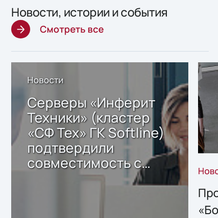
Новости, истории и события
Смотреть все
Новости
Серверы «Инферит
Техники» (кластер
«СФ Тех» ГК Softline)
подтвердили
совместимость с
Нов
решением Sharx
Storage 2.x для
Про
хранения данных
«Бо