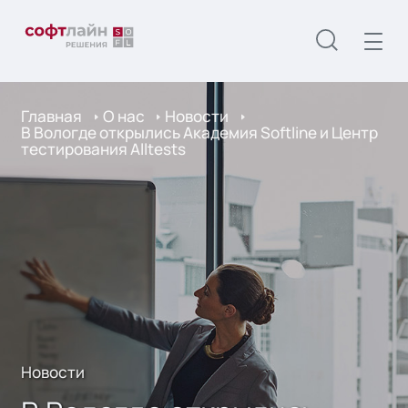
Главная
О нас
Новости
В Вологде открылись Академия Softline и Центр
тестирования Alltests
Новости