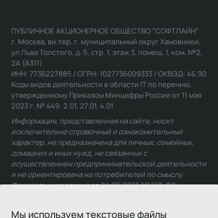
ПУБЛИЧНОЕ АКЦИОНЕРНОЕ ОБЩЕСТВО "СОФТЛАЙН"
г. Москва, вн.тер. г. муниципальный округ Хамовники,
ул Льва Толстого, д. 5, стр. 1, этаж 3, помещ. 1, ком. №2,
2А (А311)
ИНН: 7736227885 / ОГРН: 1027736009333 / ОКВЭД: 46.90
Коды видов деятельности в области IT по перечню,
утвержденному Приказом Минцифры России от 11 мая
2023 г. № 449: 2.01, 27.01, 4.01
Информация, представленная на сайте, носит
исключительно справочный и ознакомительный
характер, не предназначена для личных, семейных,
домашних и иных нужд, не связанных с
осуществлением предпринимательской деятельности
и не ориентирована на потребителей по смыслу
Федерального закона от 24.06.2025 № 168-ФЗ.
Мы используем текстовые файлы