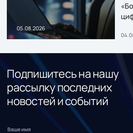
хранения данных
«Бо
ци
пр
05.08.2026
04.0
без
ном
«1С
Подпишитесь на нашу
рассылку последних
новостей и событий