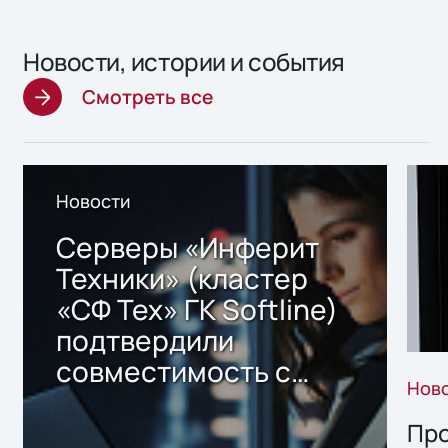
Новости, истории и события
Смотреть все
Новости
Серверы «Инферит
Техники» (кластер
«СФ Тех» ГК Softline)
подтвердили
совместимость с
Нов
решением Sharx
Storage 2.x для
Про