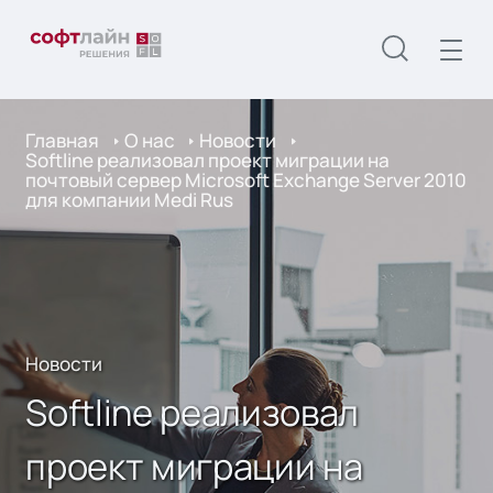
Главная
О нас
Новости
Softline реализовал проект миграции на
почтовый сервер Microsoft Exchange Server 2010
для компании Medi Rus
Новости
Softline реализовал
проект миграции на