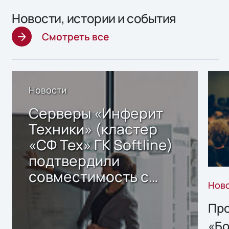
Новости, истории и события
Смотреть все
Новости
Серверы «Инферит
Техники» (кластер
«СФ Тех» ГК Softline)
подтвердили
совместимость с
Нов
решением Sharx
Storage 2.x для
Про
хранения данных
«Бо