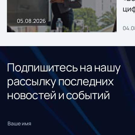
ци
пр
05.08.2026
04.0
без
ном
«1С
Подпишитесь на нашу
рассылку последних
новостей и событий