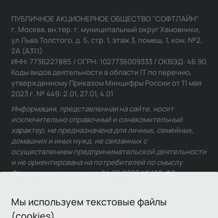
ПУБЛИЧНОЕ АКЦИОНЕРНОЕ ОБЩЕСТВО "СОФТЛАЙН"
г. Москва, вн.тер. г. муниципальный округ Хамовники,
ул Льва Толстого, д. 5, стр. 1, этаж 3, помещ. 1, ком. №2,
2А (А311)
ИНН: 7736227885 / ОГРН: 1027736009333 / ОКВЭД: 46.90
Коды видов деятельности в области IT по перечню,
утвержденному Приказом Минцифры России от 11 мая
2023 г. № 449: 2.01, 27.01, 4.01
Информация, представленная на сайте, носит
исключительно справочный и ознакомительный
характер, не предназначена для личных, семейных,
домашних и иных нужд, не связанных с
осуществлением предпринимательской деятельности
и не ориентирована на потребителей по смыслу
Федерального закона от 24.06.2025 № 168-ФЗ.
Мы используем текстовые файлы
(cookies)