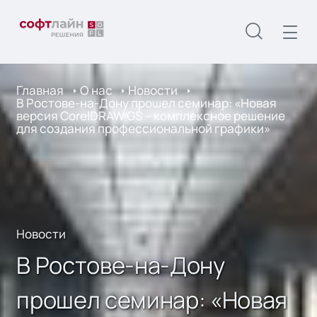
Главная
О нас
Новости
В Ростове-на-Дону прошел семинар: «Новая
версия CorelDRAW GS – комплексное решение
для создания профессиональной графики»
Новости
В Ростове-на-Дону
прошел семинар: «Новая