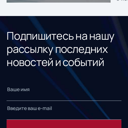
без
ном
«1С
Подпишитесь на нашу
рассылку последних
новостей и событий