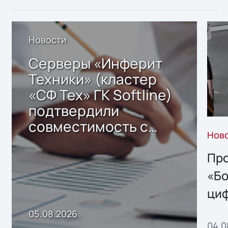
Новости
Серверы «Инферит
Техники» (кластер
«СФ Тех» ГК Softline)
подтвердили
совместимость с
Нов
решением Sharx
Storage 2.x для
Про
хранения данных
«Бо
ци
пр
05.08.2026
04.0