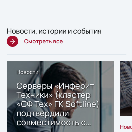
Новости, истории и события
Смотреть все
Новости
Серверы «Инферит
Техники» (кластер
«СФ Тех» ГК Softline)
подтвердили
совместимость с
Нов
решением Sharx