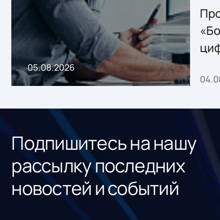
Storage 2.x для
Про
хранения данных
«Бо
ци
пр
05.08.2026
04.0
без
ном
«1С
Подпишитесь на нашу
рассылку последних
новостей и событий