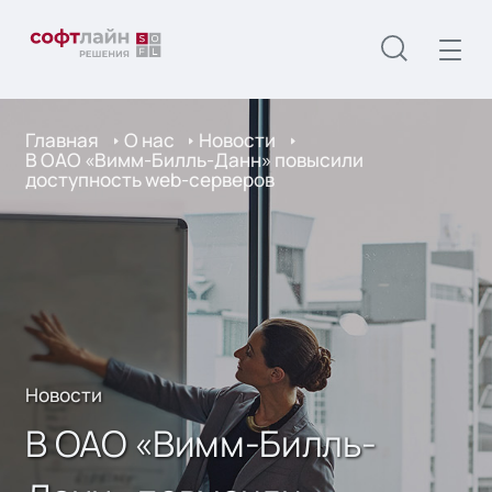
Главная
О нас
Новости
В ОАО «Вимм-Билль-Данн» повысили
доступность web-серверов
Новости
В ОАО «Вимм-Билль-