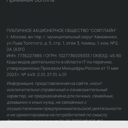
ПУБЛИЧНОЕ АКЦИОНЕРНОЕ ОБЩЕСТВО "СОФТЛАЙН"
г. Москва, вн.тер. г. муниципальный округ Хамовники,
ул Льва Толстого, д. 5, стр. 1, этаж 3, помещ. 1, ком. №2,
2А (А311)
ИНН: 7736227885 / ОГРН: 1027736009333 / ОКВЭД: 46.90
Коды видов деятельности в области IT по перечню,
утвержденному Приказом Минцифры России от 11 мая
2023 г. № 449: 2.01, 27.01, 4.01
Информация, представленная на сайте, носит
исключительно справочный и ознакомительный
характер, не предназначена для личных, семейных,
домашних и иных нужд, не связанных с
осуществлением предпринимательской деятельности
и не ориентирована на потребителей по смыслу
Федерального закона от 24.06.2025 № 168-ФЗ.