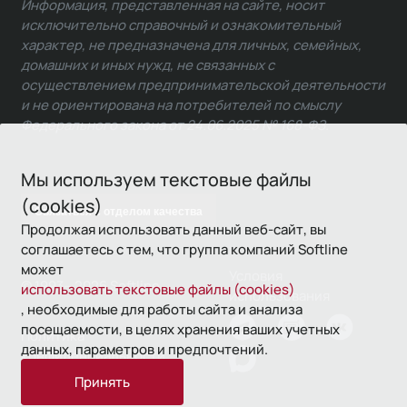
Информация, представленная на сайте, носит
исключительно справочный и ознакомительный
характер, не предназначена для личных, семейных,
домашних и иных нужд, не связанных с
осуществлением предпринимательской деятельности
и не ориентирована на потребителей по смыслу
Федерального закона от 24.06.2025 № 168-ФЗ.
Мы используем текстовые файлы
(cookies)
Связаться с отделом качества
Продолжая использовать данный веб-сайт, вы
соглашаетесь с тем, что группа компаний Softline
может
Условия
© 1993—2026 Softline
использовать текстовые файлы (cookies)
использования
, необходимые для работы сайта и анализа
посещаемости, в целях хранения ваших учетных
Политика
данных, параметров и предпочтений.
конфиденциальности
Принять
16+