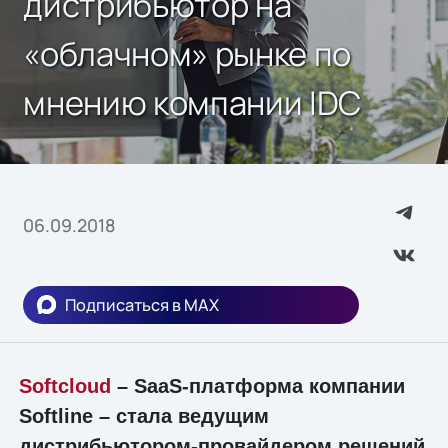
дистрибьютор на
«облачном» рынке по
мнению компании IDC
06.09.2018
Подписаться в MAX
Softcloud
– SaaS-платформа компании
Softline – стала ведущим
дистрибьютором-провайдером решений