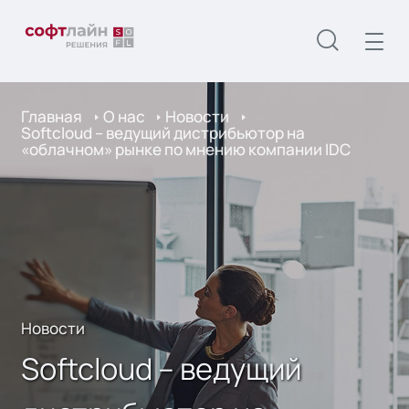
Главная
О нас
Новости
Softcloud – ведущий дистрибьютор на
«облачном» рынке по мнению компании IDC
Новости
Softcloud – ведущий