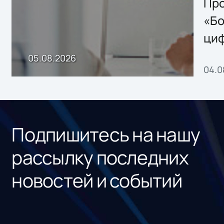
Storage 2.x для
Про
хранения данных
«Бо
ци
пр
05.08.2026
04.0
без
ном
«1С
Подпишитесь на нашу
рассылку последних
новостей и событий