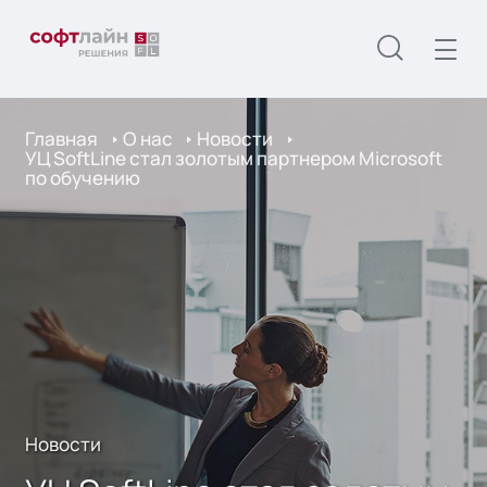
Главная
О нас
Новости
УЦ SoftLine стал золотым партнером Microsoft
по обучению
Новости