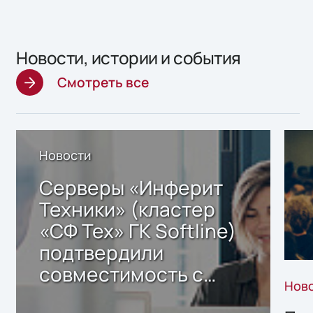
Новости, истории и события
Смотреть все
Новости
Серверы «Инферит
Техники» (кластер
«СФ Тех» ГК Softline)
подтвердили
совместимость с
Нов
решением Sharx