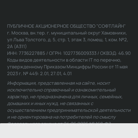
ПУБЛИЧНОЕ АКЦИОНЕРНОЕ ОБЩЕСТВО "СОФТЛАЙН"
г. Москва, вн.тер. г. муниципальный округ Хамовники,
ул Льва Толстого, д. 5, стр. 1, этаж 3, помещ. 1, ком. №2,
2А (А311)
ИНН: 7736227885 / ОГРН: 1027736009333 / ОКВЭД: 46.90
Коды видов деятельности в области IT по перечню,
утвержденному Приказом Минцифры России от 11 мая
2023 г. № 449: 2.01, 27.01, 4.01
Информация, представленная на сайте, носит
исключительно справочный и ознакомительный
характер, не предназначена для личных, семейных,
домашних и иных нужд, не связанных с
осуществлением предпринимательской деятельности
и не ориентирована на потребителей по смыслу
Федерального закона от 24.06.2025 № 168-ФЗ.