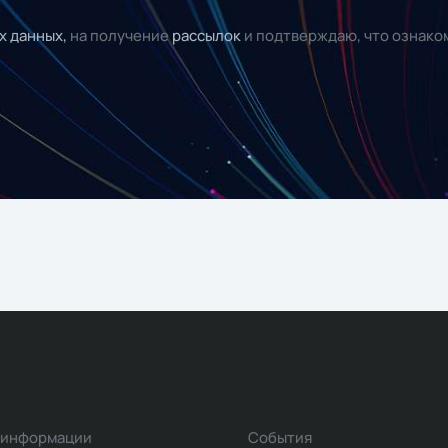
х данных,
на получение
рассылок
и подтверждаю, что ознако
 информации
События