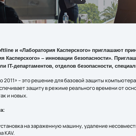
ftline и «Лаборатория Касперского» приглашают прин
я Касперского» – инновации безопасности». Пригла
ли IT-департаментов, отделов безопасности, специал
о 2011» – это решение для базовой защиты компьютер
спечивает защиту в режиме реального времени от ос
так и новых.
а:
 установка на зараженную машину, удаление несовмес
а KAV.