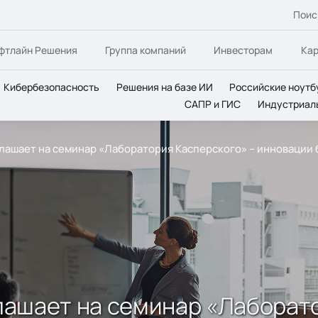
Поис
фтлайн Решения
Группа компаний
Инвесторам
Ка
Кибербезопасность
Решения на базе ИИ
Российские ноутб
САПР и ГИС
Индустриал
иглашает на семинар «Лаборатория Касперского» – инновации
глашает на семинар «Лаборат