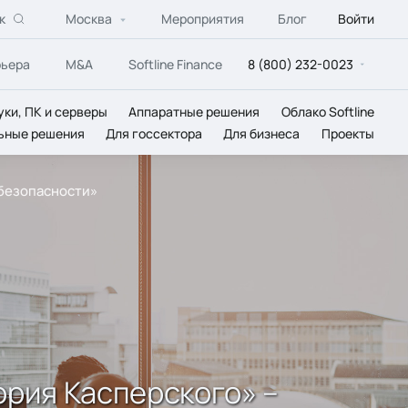
к
Москва
Мероприятия
Блог
Войти
рьера
M&A
Softline Finance
8 (800) 232-0023
уки, ПК и серверы
Аппаратные решения
Облако Softline
ьные решения
Для госсектора
Для бизнеса
Проекты
 безопасности»
ория Касперского» –