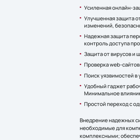
Усиленная онлайн-за
Улучшенная защита о
изменений, безопасн
Надежная защита перс
контроль доступа про
Защита от вирусов и 
Проверка web-сайтов 
Поиск уязвимостей в
Удобный гаджет рабоч
Минимальное влияние
Простой переход с од
Внедрение надежных си
необходимые для компе
комплексными; обеспеч