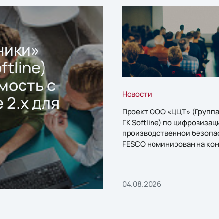
ники»
ftline)
мость с
Новости
 2.x для
Проект ООО «ЦЦТ» (Группа
ГК Softline) по цифровизац
производственной безопа
FESCO номинирован на кон
«1С:Проект года»
04.08.2026