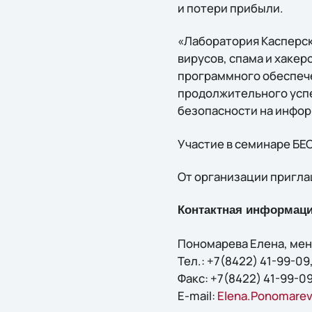
и потери прибыли.
«Лаборатория Касперск
вирусов, спама и хакер
программного обеспече
продолжительного успе
безопасности на инфо
Участие в семинаре БЕ
От организации пригла
Контактная информаци
Пономарева Елена, мен
Тел.: +7(8422) 41-99-09,
Факс: +7(8422) 41-99-09
E-mail:
Elena.Ponomarev