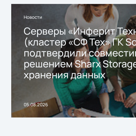
Новости
Серверы «Инферит Тех
(кластер «СФ Тех» ГК So
подтвердили совмести
решением Sharx Storage
хранения данных
05.08.2026