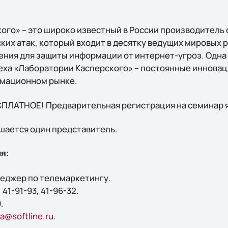
ого» – это широко известный в России производитель 
ских атак, который входит в десятку ведущих мировых
ния для защиты информации от интернет-угроз. Одна 
ха «Лаборатории Касперского» – постоянные инновац
рмационном рынке.
СПЛАТНОЕ! Предварительная регистрация на семинар 
шается один представитель.
я:
еджер по телемаркетингу.
 41-91-93, 41-96-32.
.
a@softline.ru
.