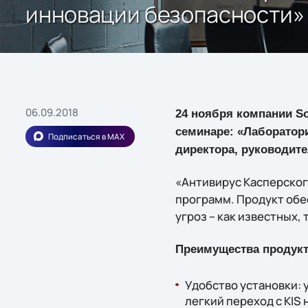
инновации безопасности»
06.09.2018
24 ноября компании So
семинаре: «Лаборатори
Подписаться в MAX
директора, руководите
«Антивирус Касперског
программ. Продукт обе
угроз – как известных, 
Преимущества продукт
Удобство установки:
легкий переход с KIS н