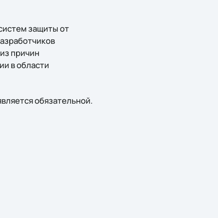
систем защиты от
 разработчиков
из причин
ии в области
является обязательной.