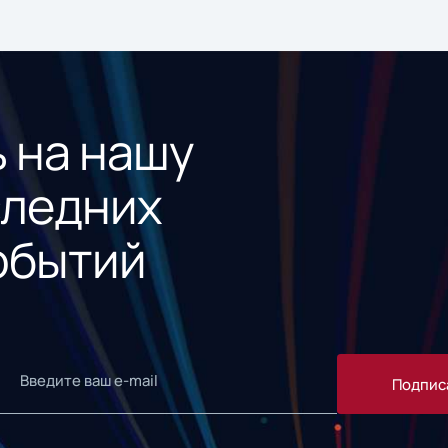
 на нашу
следних
обытий
Подпис