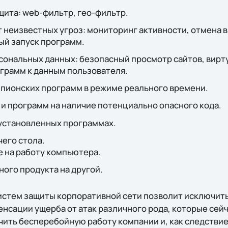
щита: web-фильтр, гео-фильтр.
т неизвестных угроз: мониторинг активности, отмена
ый запуск программ.
ональных данных: безопасный просмотр сайтов, вирту
грамм к данным пользователя.
шпионских программ в режиме реального времени.
и программ на наличие потенциально опасного кода.
 установленных программах.
его стола.
 на работу компьютера.
ного продукта на другой.
стем защиты корпоративной сети позволит исключить
нсации ущерба от атак различного рода, которые сейч
ить бесперебойную работу компании и, как следстви