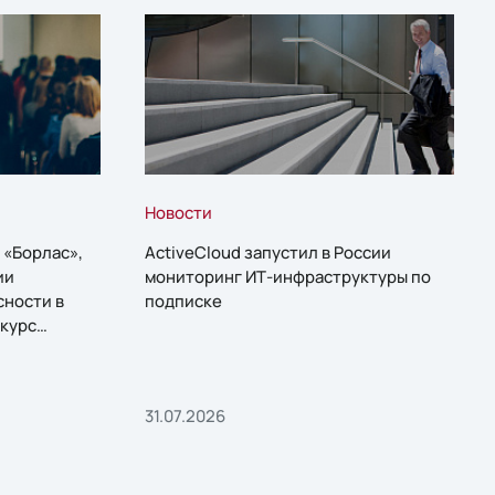
Новости
 «Борлас»,
ActiveCloud запустил в России
ии
мониторинг ИТ-инфраструктуры по
сности в
подписке
курс
31.07.2026