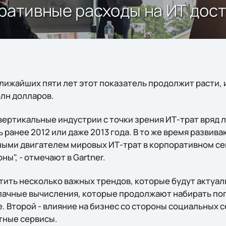
ративные расходы на ИТ дости
ближайших пяти лет этот показатель продолжит расти, и
рлн долларов.
ертикальные индустрии с точки зрения ИТ-трат вряд л
ранее 2012 или даже 2013 года. В то же время развив
ыми двигателем мировых ИТ-трат в корпоративном се
ы", - отмечают в Gartner.
етить несколько важных трендов, которые будут актуа
облачные вычисления, которые продолжают набирать по
 Второй - влияние на бизнес со стороны социальных се
тные сервисы.