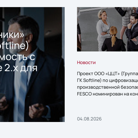
ники»
ftline)
мость с
Новости
 2.x для
Проект ООО «ЦЦТ» (Группа
ГК Softline) по цифровизац
производственной безопа
FESCO номинирован на кон
«1С:Проект года»
04.08.2026