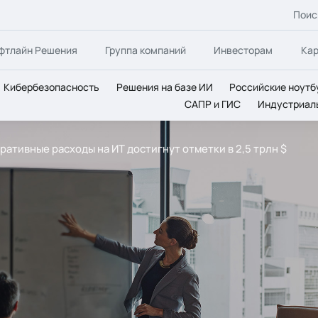
Поис
фтлайн Решения
Группа компаний
Инвесторам
Ка
Кибербезопасность
Решения на базе ИИ
Российские ноутб
САПР и ГИС
Индустриал
ративные расходы на ИТ достигнут отметки в 2,5 трлн $