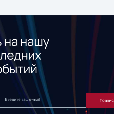
 на нашу
следних
обытий
Подпис