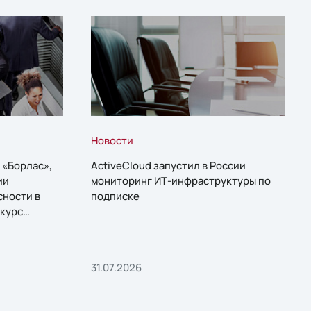
Новости
 «Борлас»,
ActiveCloud запустил в России
ии
мониторинг ИТ-инфраструктуры по
сности в
подписке
курс
31.07.2026