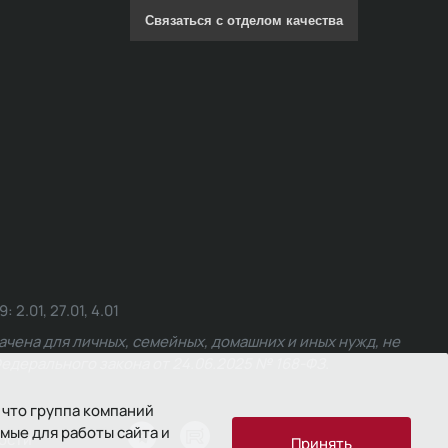
Связаться с отделом качества
.01, 27.01, 4.01
чена для личных, семейных, домашних и иных нужд, не
едерального закона от 24.06.2025 № 168-ФЗ.
 что группа компаний
мые для работы сайта и
ости
Принять