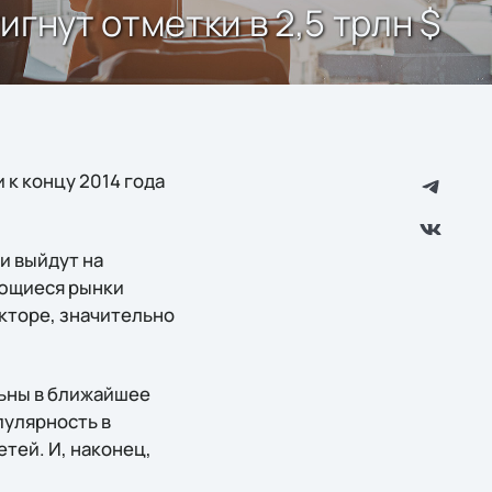
гнут отметки в 2,5 трлн $
 к концу 2014 года
и выйдут на
ающиеся рынки
кторе, значительно
льны в ближайшее
пулярность в
тей. И, наконец,