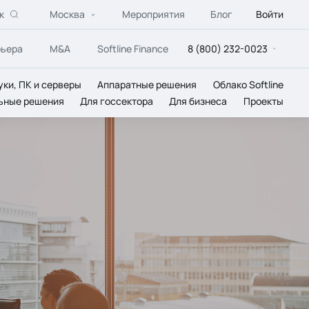
к
Москва
Мероприятия
Блог
Войти
рьера
M&A
Softline Finance
8 (800) 232-0023
уки, ПК и серверы
Аппаратные решения
Облако Softline
ьные решения
Для госсектора
Для бизнеса
Проекты