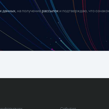
х данных,
на получение
рассылок
и подтверждаю, что ознако
 информации
События