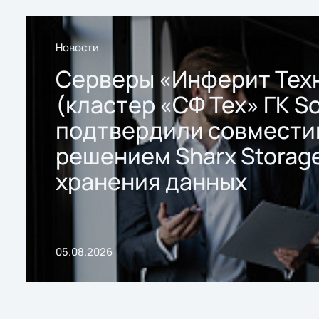
Новости
Серверы «Инферит Тех
(кластер «СФ Тех» ГК So
подтвердили совмести
решением Sharx Storage
хранения данных
05.08.2026