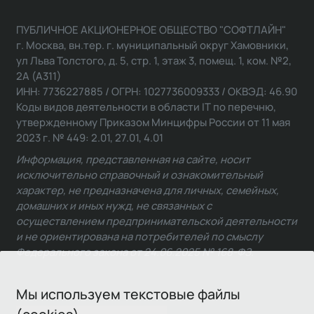
ПУБЛИЧНОЕ АКЦИОНЕРНОЕ ОБЩЕСТВО "СОФТЛАЙН"
г. Москва, вн.тер. г. муниципальный округ Хамовники,
ул Льва Толстого, д. 5, стр. 1, этаж 3, помещ. 1, ком. №2,
2А (А311)
ИНН: 7736227885 / ОГРН: 1027736009333 / ОКВЭД: 46.90
Коды видов деятельности в области IT по перечню,
утвержденному Приказом Минцифры России от 11 мая
2023 г. № 449: 2.01, 27.01, 4.01
Информация, представленная на сайте, носит
исключительно справочный и ознакомительный
характер, не предназначена для личных, семейных,
домашних и иных нужд, не связанных с
осуществлением предпринимательской деятельности
и не ориентирована на потребителей по смыслу
Федерального закона от 24.06.2025 № 168-ФЗ.
Мы используем текстовые файлы