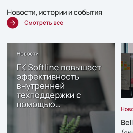
Новости, истории и события
Смотреть все
Новости
ГК Softline повышает
эффективность
внутренней
техподдержки с
помощью
Нов
собственного ИИ-
сервиса
Bel
(ак