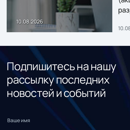
раз
онл
10.08.2026
10.0
сер
под
рос
Подпишитесь на нашу
рассылку последних
новостей и событий