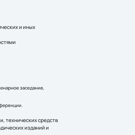
ических и иных
остями
пленарное заседание,
нференции.
и, технических средств
дических изданий и