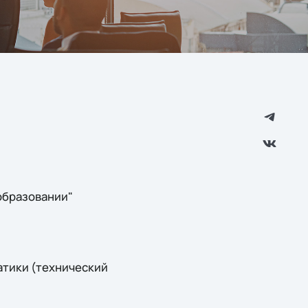
образовании"
атики (технический