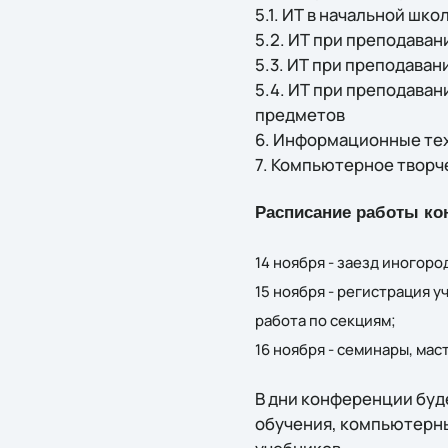
5.1. ИТ в начальной шк
5.2. ИТ при преподава
5.3. ИТ при преподава
5.4. ИТ при преподава
предметов
6. Информационные те
7. Компьютерное творч
Расписание работы ко
14 ноября - заезд иногоро
15 ноября - регистрация у
работа по секциям;
16 ноября - семинары, ма
В дни конференции буд
обучения, компьютерны