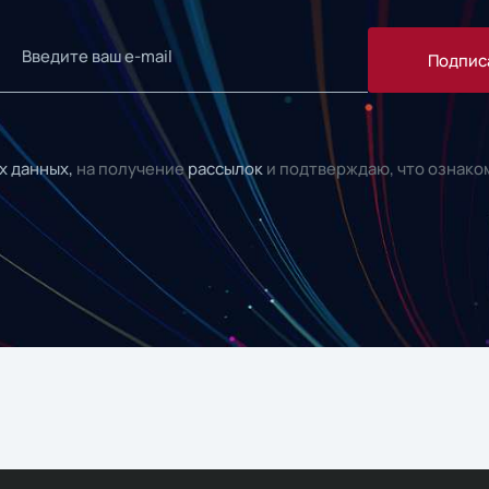
Подпис
х данных,
на получение
рассылок
и подтверждаю, что ознако