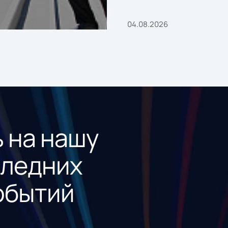
04.08.2026
 на нашу
следних
обытий