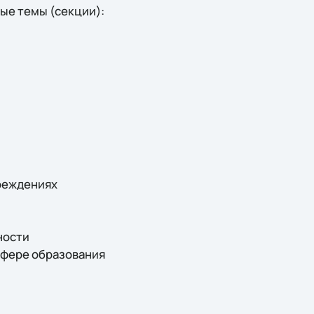
ые темы (секции):
реждениях
ности
 сфере образования