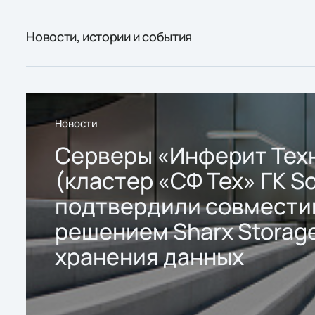
Новости, истории и события
Новости
Серверы «Инферит Тех
(кластер «СФ Тех» ГК So
подтвердили совмести
решением Sharx Storage
хранения данных