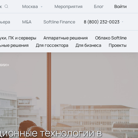
к
Москва
Мероприятия
Блог
Войти
рьера
M&A
Softline Finance
8 (800) 232-0023
уки, ПК и серверы
Аппаратные решения
Облако Softline
ьные решения
Для госсектора
Для бизнеса
Проекты
нии»
ционные технологии в