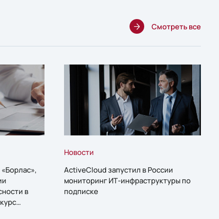
Смотреть все
Новости
 «Борлас»,
ActiveCloud запустил в России
ии
мониторинг ИТ-инфраструктуры по
сности в
подписке
курс