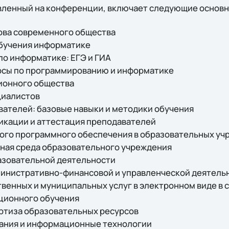
вленный на конференции, включает следующие основн
нова современного общества
 обучения информатике
 по информатике: ЕГЭ и ГИА
урсы по программированию и информатике
ионного общества
циалистов
ователей: базовые навыки и методики обучения
икации и аттестация преподавателей
ого программного обеспечения в образовательных уч
ная среда образовательного учреждения
разовательной деятельности
министративно-финансовой и управленческой деятель
ственных и муниципальных услуг в электронном виде в
нционного обучения
ертиза образовательных ресурсов
вания и информационные технологии