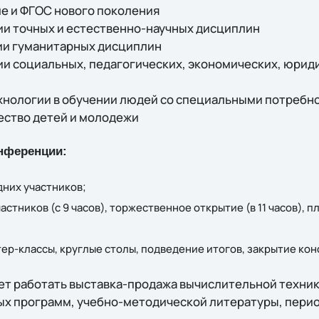
оле и ФГОС нового поколения
нии точных и естественно-научных дисциплин
нии гуманитарных дисциплин
нии социальных, педагогических, экономических, юрид
хнологии в обучении людей со специальными потребн
ество детей и молодежи
нференции:
дних участников;
частников (c 9 часов), торжественное открытие (в 11 часов), 
стер-классы, круглые столы, подведение итогов, закрытие ко
ет работать выставка-продажа вычислительной техник
х программ, учебно-методической литературы, перио