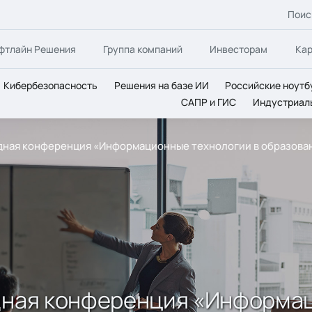
Поис
фтлайн Решения
Группа компаний
Инвесторам
Ка
Кибербезопасность
Решения на базе ИИ
Российские ноутб
САПР и ГИС
Индустриал
одная конференция «Информационные технологии в образова
одная конференция «Информа