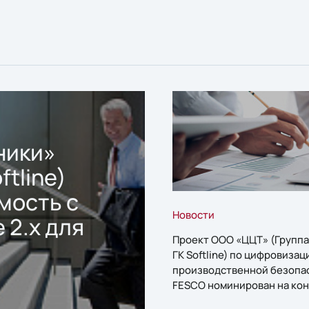
ники»
ftline)
мость с
Новости
 2.x для
Проект ООО «ЦЦТ» (Группа
ГК Softline) по цифровизац
производственной безопа
FESCO номинирован на кон
«1С:Проект года»