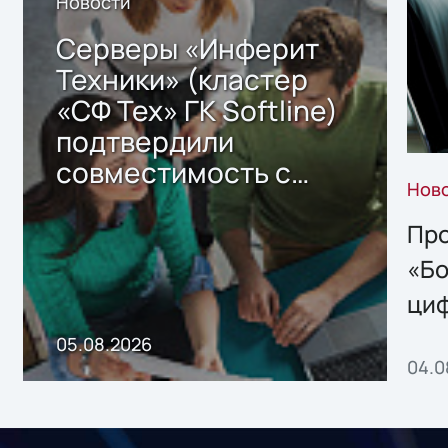
Новости
Серверы «Инферит
Техники» (кластер
«СФ Тех» ГК Softline)
подтвердили
совместимость с
Нов
решением Sharx
Storage 2.x для
Про
хранения данных
«Бо
ци
пр
05.08.2026
04.0
без
ном
«1С