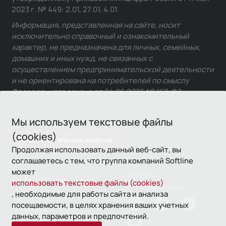
2023 г. № 449: 2.01, 27.01, 4.01
Информация, представленная на сайте, носит
исключительно справочный и ознакомительный
характер, не предназначена для личных, семейных,
домашних и иных нужд, не связанных с
осуществлением предпринимательской деятельности
и не ориентирована на потребителей по смыслу
Федерального закона от 24.06.2025 № 168-ФЗ.
Мы используем текстовые файлы
(cookies)
Связаться с отделом качества
Продолжая использовать данный веб-сайт, вы
соглашаетесь с тем, что группа компаний Softline
может
Условия
© 1993—2026 Softline
использовать текстовые файлы (cookies)
использования
, необходимые для работы сайта и анализа
посещаемости, в целях хранения ваших учетных
Политика
данных, параметров и предпочтений.
конфиденциальности