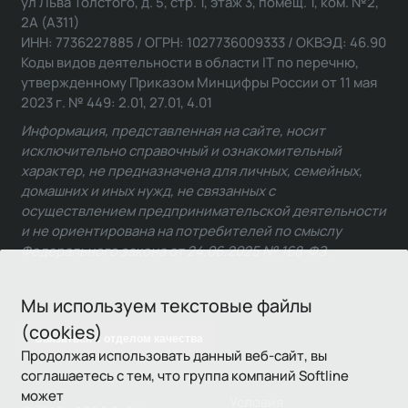
ул Льва Толстого, д. 5, стр. 1, этаж 3, помещ. 1, ком. №2,
2А (А311)
ИНН: 7736227885 / ОГРН: 1027736009333 / ОКВЭД: 46.90
Коды видов деятельности в области IT по перечню,
утвержденному Приказом Минцифры России от 11 мая
2023 г. № 449: 2.01, 27.01, 4.01
Информация, представленная на сайте, носит
исключительно справочный и ознакомительный
характер, не предназначена для личных, семейных,
домашних и иных нужд, не связанных с
осуществлением предпринимательской деятельности
и не ориентирована на потребителей по смыслу
Федерального закона от 24.06.2025 № 168-ФЗ.
Мы используем текстовые файлы
(cookies)
Связаться с отделом качества
Продолжая использовать данный веб-сайт, вы
соглашаетесь с тем, что группа компаний Softline
может
Условия