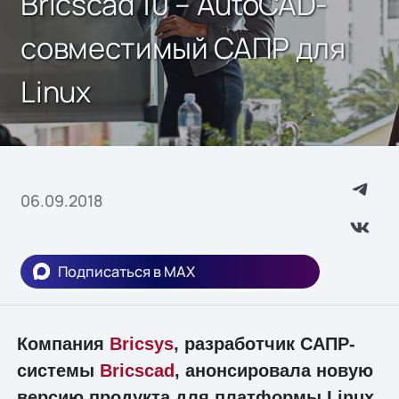
Bricscad 10 – AutoCAD-
совместимый САПР для
Linux
06.09.2018
Подписаться в MAX
Компания
Bricsys
, разработчик САПР-
системы
Bricscad
, анонсировала новую
версию продукта для платформы Linux.