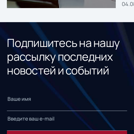
04.0
без
ном
«1С
Подпишитесь на нашу
рассылку последних
новостей и событий