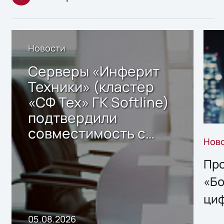
Новости
Серверы «Инферит
Техники» (кластер
«СФ Тех» ГК Softline)
подтвердили
совместимость с
Нов
решением Sharx
Storage 2.x для
Про
хранения данных
«Бо
ци
пр
05.08.2026