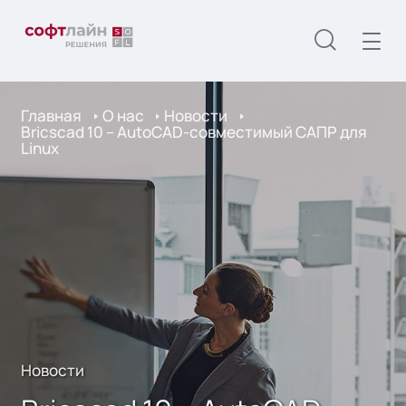
Главная
О нас
Новости
Bricscad 10 – AutoCAD-совместимый САПР для
Linux
Новости