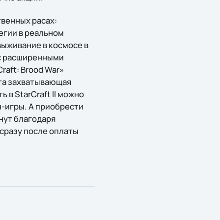
твенных расах:
егии в реальном
выживание в космосе в
 с расширенными
aft: Brood War»
Эта захватывающая
в StarCraft II можно
н-игры. А приобрести
нут благодаря
сразу после оплаты