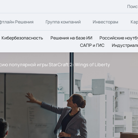
Поис
фтлайн Решения
Группа компаний
Инвесторам
Ка
Кибербезопасность
Решения на базе ИИ
Российские ноутб
САПР и ГИС
Индустриал
сию популярной игры StarCraft 2: Wings of Liberty