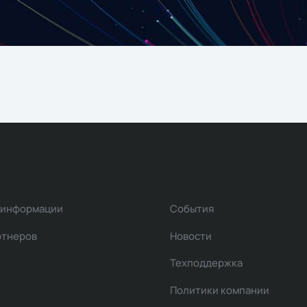
 информации
События
ртнеров
Новости
Техподдержка
Политики компании