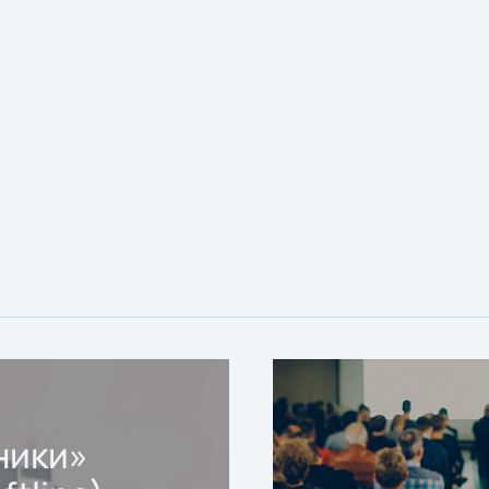
ники»