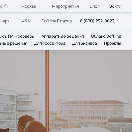
к
Москва
Мероприятия
Блог
Войти
рьера
M&A
Softline Finance
8 (800) 232-0023
уки, ПК и серверы
Аппаратные решения
Облако Softline
ьные решения
Для госсектора
Для бизнеса
Проекты