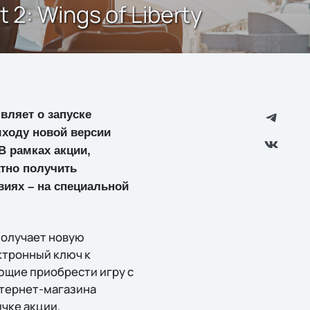
 2: Wings of Liberty
ляет о запуске
ходу новой версии
 В рамках акции,
атно получить
иях – на специальной
получает новую
ктронный ключ к
ющие приобрести игру с
интернет-магазина
ичке акции.