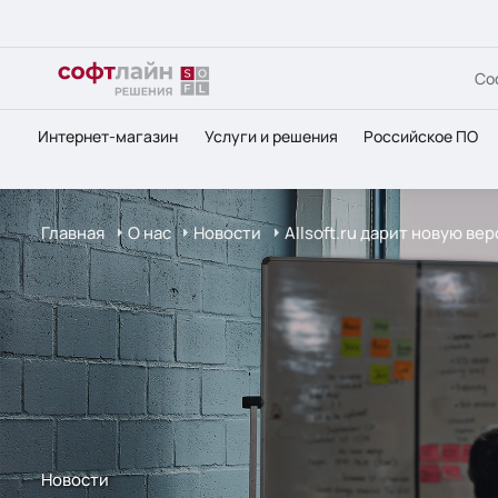
Со
Интернет-магазин
Услуги и решения
Российское ПО
Главная
О нас
Новости
Allsoft.ru дарит новую вер
Новости