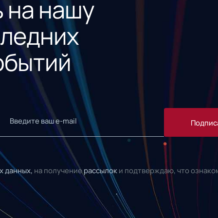
 на нашу
следних
обытий
Подпис
х данных,
на получение
рассылок
и подтверждаю, что ознако