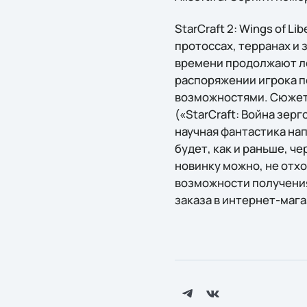
StarCraft 2: Wings of L
протоссах, терранах и 
времени продолжают лег
распоряжении игрока п
возможностями. Сюжет 
(«StarCraft: Война зер
научная фантастика нап
будет, как и раньше, ч
новинку можно, не отхо
возможности получения
заказа в интернет-магаз