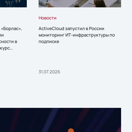
Новости
 «Борлас»,
ActiveCloud запустил в России
ии
мониторинг ИТ-инфраструктуры по
сности в
подписке
курс
31.07.2026