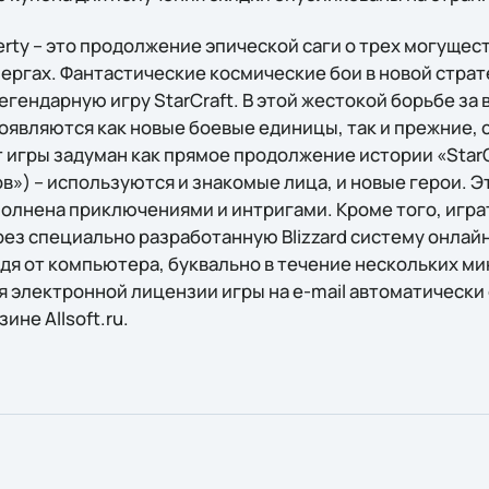
iberty – это продолжение эпической саги о трех могущес
зергах. Фантастические космические бои в новой страт
ендарную игру StarCraft. В этой жестокой борьбе за 
оявляются как новые боевые единицы, так и прежние,
игры задуман как прямое продолжение истории «StarCr
гов») – используются и знакомые лица, и новые герои. 
олнена приключениями и интригами. Кроме того, играть 
ерез специально разработанную Blizzard систему онлай
дя от компьютера, буквально в течение нескольких ми
 электронной лицензии игры на e-mail автоматически 
ине Allsoft.ru.