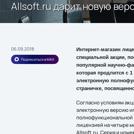
Allsoft.ru дарит новую вер
06.09.2018
Интернет-магазин лиц
специальной акции, п
Подписаться в MAX
популярной научно-фант
которая продлится с 1
электронную полнофун
страничке, посвященн
Согласно условиям акц
электронную версию иг
полнофункциональной в
лицензией на четыре ме
Allsoft.ru. Серия и но