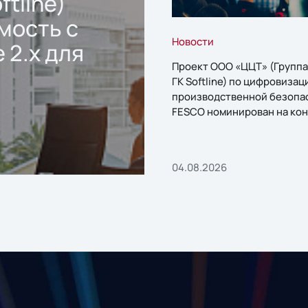
ftline)
мость с
Новости
 2.x для
Проект ООО «ЦЦТ» (Группа
ГК Softline) по цифровизац
производственной безопа
FESCO номинирован на кон
«1С:Проект года»
04.08.2026