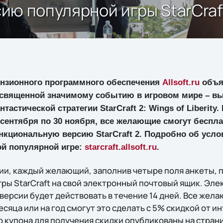
сию популярной игры StarCraft
ензионного программного обеспечения
Allsoft.ru
объяв
освященной значимому событию в игровом мире – вы
астической стратегии StarCraft 2: Wings of Liberity.
 сентября по 30 ноября, все желающие смогут беспл
кциональную версию StarCraft 2. Подробно об услов
ой популярной игре:
starcraft.allsoft.ru
.
ии, каждый желающий, заполнив четыре поля анкеты, 
ры StarCraft на свой электронный почтовый ящик. Эле
ерсии будет действовать в течение 14 дней. Все жела
сяца или на год смогут это сделать с 5% скидкой от 
мер купона для получения скидки опубликованы на стран