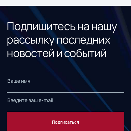
ном
«1С
Подпишитесь на нашу
рассылку последних
новостей и событий
Подписаться