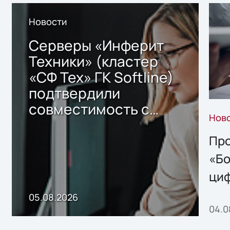
Новости
Серверы «Инферит
Техники» (кластер
«СФ Тех» ГК Softline)
подтвердили
совместимость с
Нов
решением Sharx
Storage 2.x для
Про
хранения данных
«Бо
ци
пр
05.08.2026
04.0
без