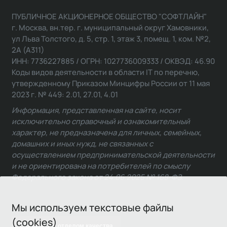
ПУБЛИЧНОЕ АКЦИОНЕРНОЕ ОБЩЕСТВО "СОФТЛАЙН"
г. Москва, вн.тер. г. муниципальный округ Хамовники,
ул Льва Толстого, д. 5, стр. 1, этаж 3, помещ. 1, ком. №2,
2А (А311)
ИНН: 7736227885 / ОГРН: 1027736009333 / ОКВЭД: 46.90
Коды видов деятельности в области IT по перечню,
утвержденному Приказом Минцифры России от 11 мая
2023 г. № 449: 2.01, 27.01, 4.01
Информация, представленная на сайте, носит
исключительно справочный и ознакомительный
характер, не предназначена для личных, семейных,
домашних и иных нужд, не связанных с
осуществлением предпринимательской деятельности
и не ориентирована на потребителей по смыслу
Федерального закона от 24.06.2025 № 168-ФЗ.
Мы используем текстовые файлы
(cookies)
Связаться с отделом качества