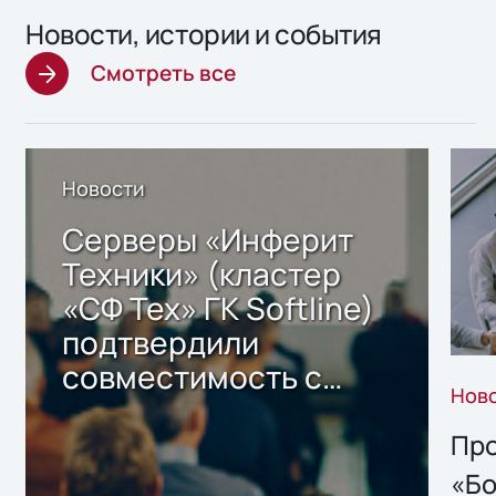
Новости, истории и события
Смотреть все
Новости
Серверы «Инферит
Техники» (кластер
«СФ Тех» ГК Softline)
подтвердили
совместимость с
Нов
решением Sharx
Storage 2.x для
Про
хранения данных
«Бо