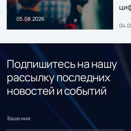
ци
пр
05.08.2026
04.0
без
ном
«1С
Подпишитесь на нашу
рассылку последних
новостей и событий