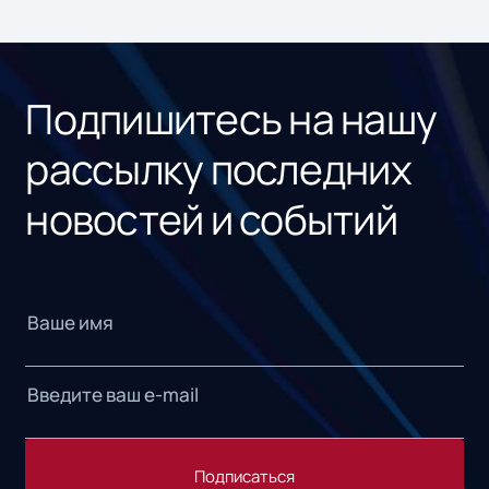
ном
«1С
Подпишитесь на нашу
рассылку последних
новостей и событий
Подписаться