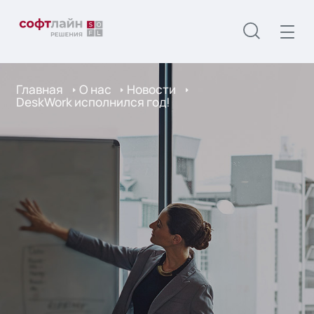
Главная
О нас
Новости
DeskWork исполнился год!