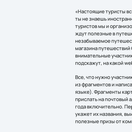
«Настоящие туристы все
ты не знаешь иностранн
туристов мы и организо
ждут полезные в путеш
незабываемое путешест
магазина путешествий 
внимательные участник
подскажут, на какой we
Все, что нужно участн
из фрагментов и написа
языке). Фрагменты кар
прислать на почтовый 
года включительно. Пе
укажет их названия, вы
полезные призы от комп