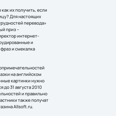
как их получить, если
ницу? Для настоящих
 трудностей перевода»
ый приз –
директор интернет-
эрудированные и
 фраз и смекалка
стопримечательностей
казки на английском
анные картинки нужно
 до 31 августа 2010
ельностей и правильно
участники также получат
ина Allsoft.ru.