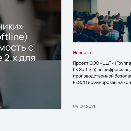
ники»
ftline)
мость с
Новости
 2.x для
Проект ООО «ЦЦТ» (Группа
ГК Softline) по цифровизац
производственной безопа
FESCO номинирован на кон
«1С:Проект года»
04.08.2026