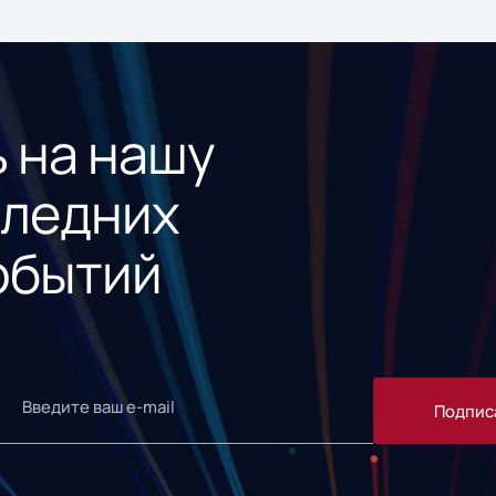
 на нашу
следних
обытий
Подпис