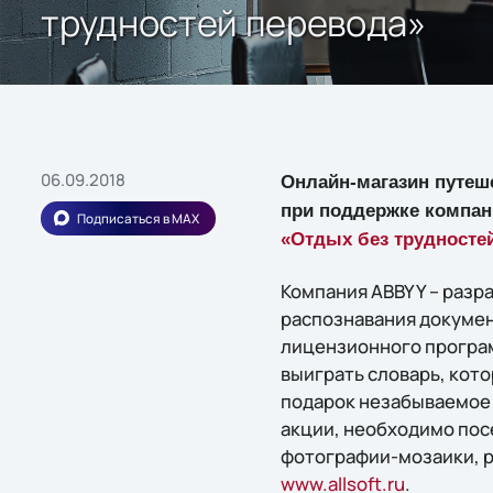
трудностей перевода»
06.09.2018
Онлайн-магазин путеше
при поддержке компан
Подписаться в MAX
«Отдых без трудносте
Компания ABBYY – разр
распознавания докумен
лицензионного програм
выиграть словарь, кот
подарок незабываемое 
акции, необходимо пос
фотографии-мозаики, 
www.allsoft.ru
.