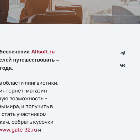
обеспечения
Allsoft.ru
лей путешествовать –
года.
в области лингвистики,
и интернет-магазин
ную возможность –
ы мира, и получить в
 стать участником
кам, собрать кусочки
www.gate-32.ru
и