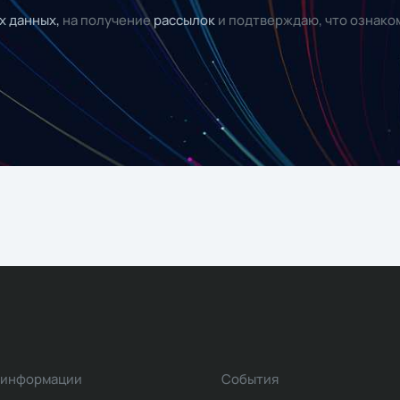
х данных,
на получение
рассылок
и подтверждаю, что ознако
 информации
События