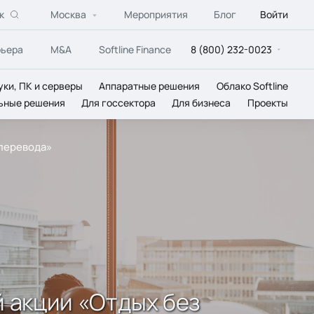
к
Москва
Мероприятия
Блог
Войти
рьера
M&A
Softline Finance
8 (800) 232-0023
уки, ПК и серверы
Аппаратные решения
Облако Softline
ьные решения
Для госсектора
Для бизнеса
Проекты
 перевода»
ей акции «Отдых без