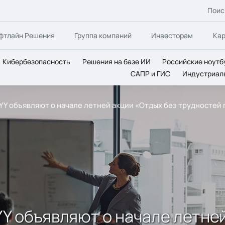
Поис
фтлайн Решения
Группа компаний
Инвесторам
Ка
Кибербезопасность
Решения на базе ИИ
Российские ноутб
САПР и ГИС
Индустриал
ABBYY объявляют о начале летней акции «Отдых без трудностей
BBYY объявляют о начале летн