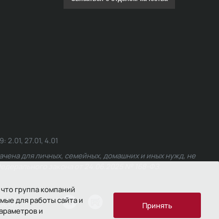
.01, 27.01, 4.01
чена для личных, семейных, домашних и иных нужд, не
едерального закона от 24.06.2025 № 168-ФЗ.
 что группа компаний
мые для работы сайта и
ости
Принять
параметров и