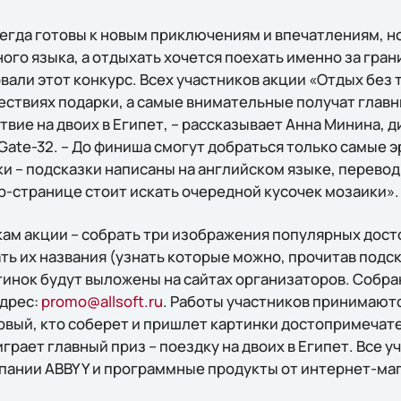
гда готовы к новым приключениям и впечатлениям, но 
ого языка, а отдыхать хочется поехать именно за гра
вали этот конкурс. Всех участников акции «Отдых без
ествиях подарки, а самые внимательные получат главн
вие на двоих в Египет, – рассказывает Анна Минина, 
Gate-32. – До финиша смогут добраться только самые 
и – подсказки написаны на английском языке, перевод
b-странице стоит искать очередной кусочек мозаики».
икам акции – собрать три изображения популярных до
ть их названия (узнать которые можно, прочитав подс
тинок будут выложены на сайтах организаторов. Собр
адрес:
promo@allsoft.ru
. Работы участников принимаются
рвый, кто соберет и пришлет картинки достопримечат
играет главный приз – поездку на двоих в Египет. Все 
ании ABBYY и программные продукты от интернет-магаз