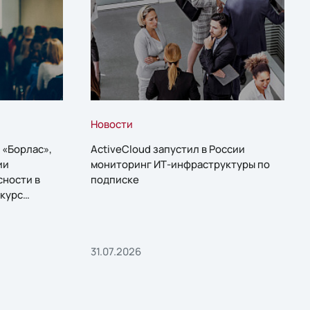
Новости
 «Борлас»,
ActiveCloud запустил в России
ии
мониторинг ИТ-инфраструктуры по
сности в
подписке
курс
31.07.2026