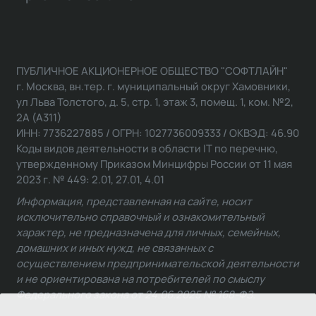
ПУБЛИЧНОЕ АКЦИОНЕРНОЕ ОБЩЕСТВО "СОФТЛАЙН"
г. Москва, вн.тер. г. муниципальный округ Хамовники,
ул Льва Толстого, д. 5, стр. 1, этаж 3, помещ. 1, ком. №2,
2А (А311)
ИНН: 7736227885 / ОГРН: 1027736009333 / ОКВЭД: 46.90
Коды видов деятельности в области IT по перечню,
утвержденному Приказом Минцифры России от 11 мая
2023 г. № 449: 2.01, 27.01, 4.01
Информация, представленная на сайте, носит
исключительно справочный и ознакомительный
характер, не предназначена для личных, семейных,
домашних и иных нужд, не связанных с
осуществлением предпринимательской деятельности
и не ориентирована на потребителей по смыслу
Федерального закона от 24.06.2025 № 168-ФЗ.