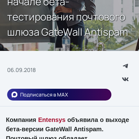
начале бета-
тестирования почтового
шлюза GateWall Antispam
06.09.2018
Подписаться в MAX
Компания
Entensys
объявила о выходе
бета-версии GateWall Antispam.
Почтовый шлюз обладает