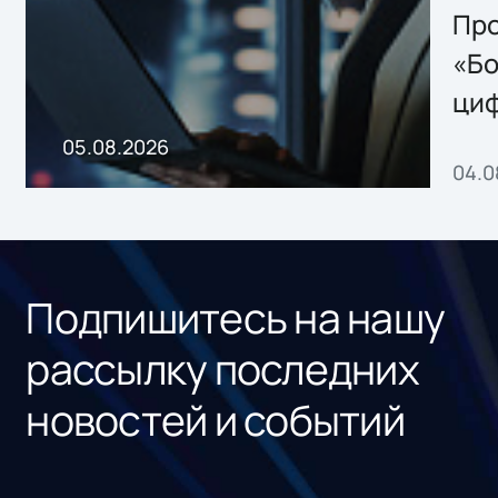
Storage 2.x для
Про
хранения данных
«Бо
ци
пр
05.08.2026
04.0
без
ном
«1С
Подпишитесь на нашу
рассылку последних
новостей и событий