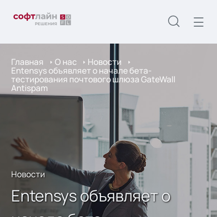
Главная
О нас
Новости
Entensys объявляет о начале бета-
тестирования почтового шлюза GateWall
Antispam
Новости
Entensys объявляет о