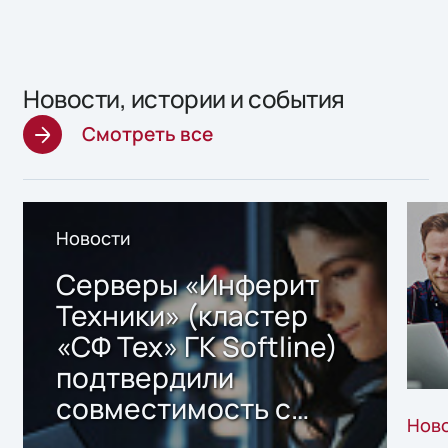
Новости, истории и события
Смотреть все
Новости
Серверы «Инферит
Техники» (кластер
«СФ Тех» ГК Softline)
подтвердили
совместимость с
Нов
решением Sharx