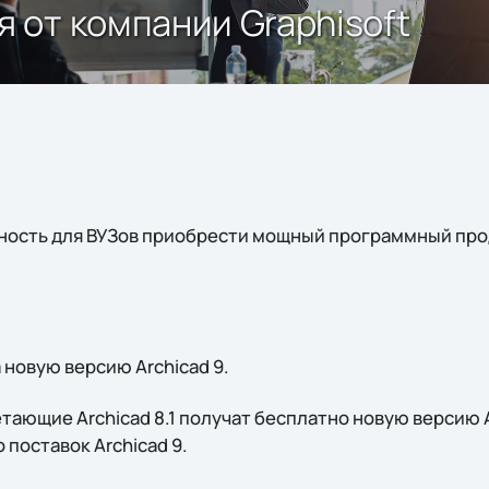
от компании Graphisoft
ность для ВУЗов приобрести мощный программный пр
 новую версию Archicad 9.
ающие Archicad 8.1 получат бесплатно новую версию A
 поставок Archicad 9.