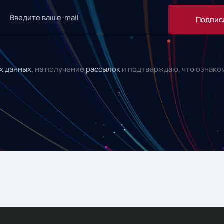
Подпис
х данных,
на получение
рассылок
и подтверждаю, что ознако