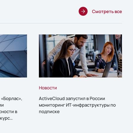
Смотреть все
Новости
 «Борлас»,
ActiveCloud запустил в России
ии
мониторинг ИТ-инфраструктуры по
сности в
подписке
курс