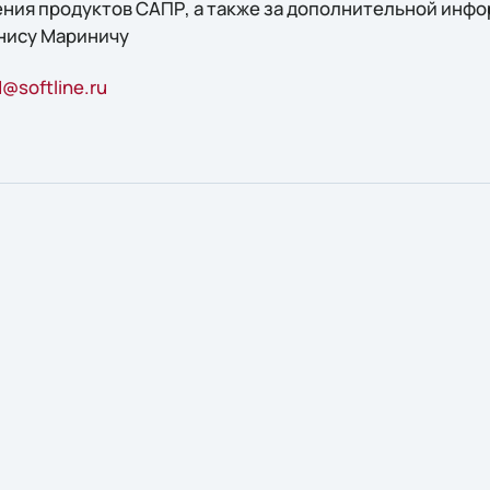
ния продуктов САПР, а также за дополнительной инф
нису Мариничу
@softline.ru