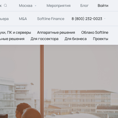
к
Москва
Мероприятия
Блог
Войти
рьера
M&A
Softline Finance
8 (800) 232-0023
уки, ПК и серверы
Аппаратные решения
Облако Softline
ьные решения
Для госсектора
Для бизнеса
Проекты