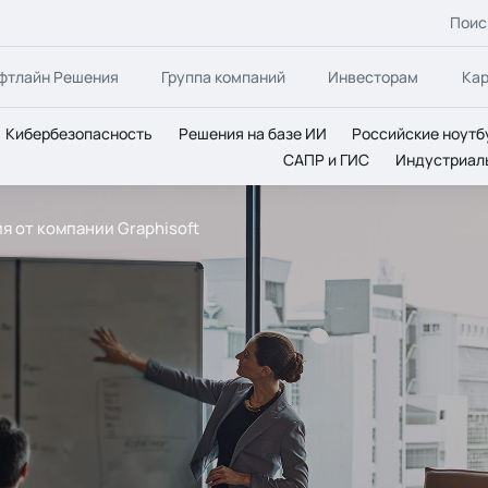
Поис
фтлайн Решения
Группа компаний
Инвесторам
Ка
Кибербезопасность
Решения на базе ИИ
Российские ноутб
САПР и ГИС
Индустриал
 от компании Graphisoft