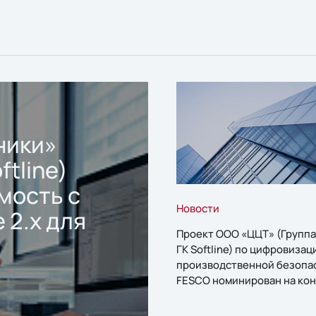
ники»
ftline)
мость с
Новости
 2.x для
Проект ООО «ЦЦТ» (Группа
ГК Softline) по цифровизац
производственной безопа
FESCO номинирован на кон
«1С:Проект года»