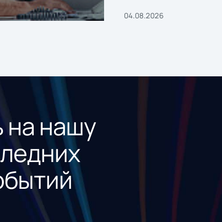
04.08.2026
 на нашу
следних
обытий