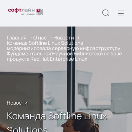
Главная
О нас
Новости
Команда Softline Linux Solutions
модернизировала серверную инфраструктуру
Фундаментальной Научной Библиотеки на базе
продукта Red Hat Enterprise Linux
Новости
Команда Softline Linux
Solutions