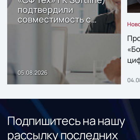
подтвердили
совместимость с
Нов
решением Sharx
Storage 2.x для
Про
хранения данных
«Бо
ци
пр
05.08.2026
04.0
без
ном
«1С
Подпишитесь на нашу
рассылку последних