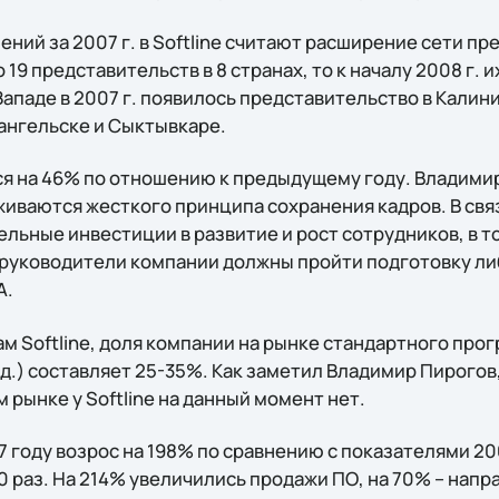
ний за 2007 г. в Softline считают расширение сети пр
 19 представительств в 8 странах, то к началу 2008 г. и
Западе в 2007 г. появилось представительство в Калинин
ангельске и Сыктывкаре.
лся на 46% по отношению к предыдущему году. Владими
иваются жесткого принципа сохранения кадров. В связ
ьные инвестиции в развитие и рост сотрудников, в то
се руководители компании должны пройти подготовку л
A.
м Softline, доля компании на рынке стандартного про
т.д.) составляет 25-35%. Как заметил Владимир Пирогов
 рынке у Softline на данный момент нет.
 году возрос на 198% по сравнению с показателями 200
 10 раз. На 214% увеличились продажи ПО, на 70% – напр