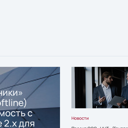
ники»
ftline)
мость с
Новости
 2.x для