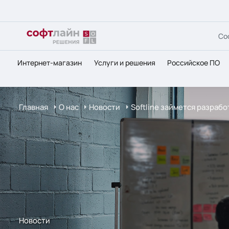
Со
Интернет-магазин
Услуги и решения
Российское ПО
Главная
О нас
Новости
Softline займется разраб
Новости