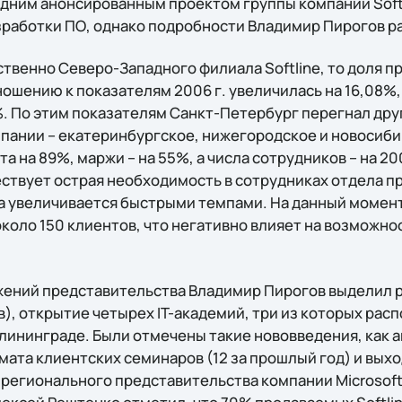
дним анонсированным проектом группы компаний Softli
зработки ПО, однако подробности Владимир Пирогов р
твенно Северо-Западного филиала Softline, то доля п
тношению к показателям 2006 г. увеличилась на 16,08%
4%. По этим показателям Санкт-Петербург перегнал др
пании – екатеринбургское, нижегородское и новосибир
а на 89%, маржи – на 55%, а числа сотрудников – на 20
ществует острая необходимость в сотрудниках отдела пр
за увеличивается быстрыми темпами. На данный момен
около 150 клиентов, что негативно влияет на возможн
ений представительства Владимир Пирогов выделил р
ов), открытие четырех IT-академий, три из которых рас
Калининграде. Были отмечены такие нововведения, как
ата клиентских семинаров (12 за прошлый год) и выхо
регионального представительства компании Microsof