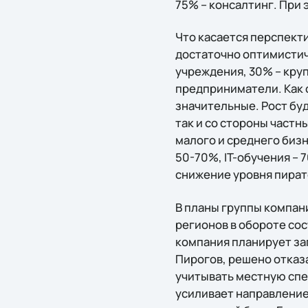
75% – консалтинг. При 
Что касается перспекти
достаточно оптимистич
учреждения, 30% – круп
предприниматели. Как о
значительные. Рост буд
так и со стороны частн
малого и среднего биз
50-70%, IT-обучения – 
снижение уровня пират
В планы группы компани
регионов в обороте сост
компания планирует за
Пирогов, решено отказа
учитывать местную спец
усиливает направление