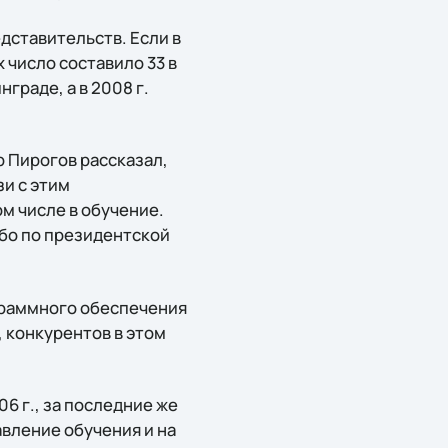
едставительств. Если в
х число составило 33 в
граде, а в 2008 г.
р Пирогов рассказал,
и с этим
м числе в обучение.
ибо по президентской
граммного обеспечения
, конкурентов в этом
6 г., за последние же
авление обучения и на