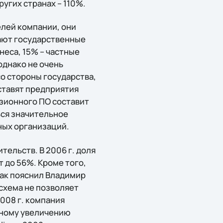
ругих странах – 110%.
елей компании, они
мают государственные
неса, 15% – частные
однако не очень
со стороны государства,
ставят предприятия
нзионного ПО составит
ься значительное
ных организаций.
тельств. В 2006 г. доля
т до 56%. Кроме того,
Как пояснил Владимир
 схема не позволяет
008 г. компания
тному увеличению