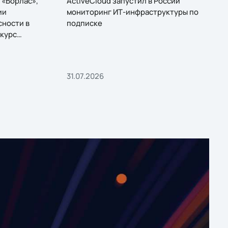
 «Борлас»,
ActiveCloud запустил в России
ии
мониторинг ИТ-инфраструктуры по
сности в
подписке
курс
31.07.2026