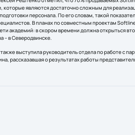
ексей Рештенко отметил, что 70% продаваемых Softli
, которые являются достаточно сложным для реализац
подготовки персонала. По его словам, такой показател
циалистов. В планах по совместным проектам Softline 
ети академий: в скором времени должна открыться вто
а – в Северодвинске.
также выступила руководитель отдела по работе с па
на, рассказавшая о результатах работы представител