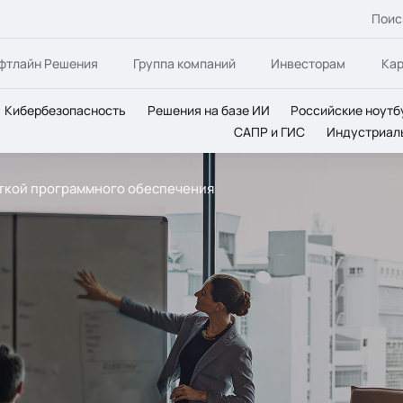
Поис
фтлайн Решения
Группа компаний
Инвесторам
Ка
Кибербезопасность
Решения на базе ИИ
Российские ноутб
САПР и ГИС
Индустриал
откой программного обеспечения