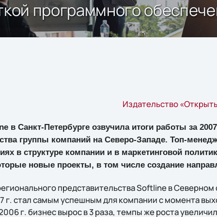
откой программного обеспеч
Издательство «Открыты
ne в Санкт-Петербурге озвучила итоги работы за 2007 г
тва группы компаний на Северо-Западе. Топ-менедж
иях в структуре компании и в маркетинговой полити
торые новые проекты, в том числе создание направ
регионального представительства Softline в Северном
7 г. стал самым успешным для компании с момента вых
006 г. бизнес вырос в 3 раза, темпы же роста увеличили