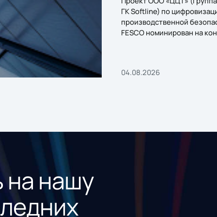
Проект ООО «ЦЦТ» (Группа
ГК Softline) по цифровизац
производственной безопа
FESCO номинирован на кон
«1С:Проект года»
04.08.2026
 на нашу
следних