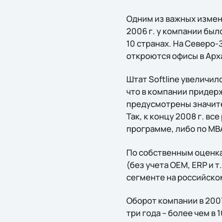
Одним из важных измене
2006 г. у компании было
10 странах. На Северо-
откроются офисы в Арх
Штат Softline увеличи
что в компании придерж
предусмотрены значител
Так, к концу 2008 г. в
программе, либо по MB
По собственным оценка
(без учета OEM, ERP и 
сегменте на российском
Оборот компании в 2007
три года – более чем в