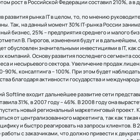
этом рост в Российской Федерации составил 210%, а в д
в развития рынка IT в целом, то, по мнению руководит
ны. Так, на данный момент 30% IT-рынка России зани
ный бизнес, 25% – предприятия среднего и малого биз
тметил В. Пирогов, изменения будут и в дальнейшем, 
ет обусловлен значительными инвестициями в IT, как 
ых компаний. Основу развития последнего сегмента со
неса и несырьевого сектора. Увеличение продаж лице
70-90%, консалтинга – 100%. При этом будет наблюдат
ства благодаря активности государства и международ
й Softline входит дальнейшее развитие сети представи
авила 31%, в 2007 году – 46%. В 2008 году она вырасте
пустить новый региональный маркетинговый проект. 
ться от централизованного маркетинга, так как такая
ифику и быстро реагировать на запросы клиентов. В 2
 работы с заказчиками, что должно привести к двукра