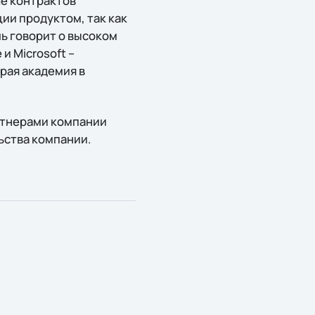
ne контрактов
ии продуктом, так как
ь говорит о высоком
и Microsoft –
рая академия в
ртнерами компании
ьства компании.