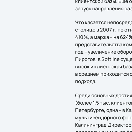
клиентской базы. Еще о
запуск направления ра
Что касается непосредс
столице в 2007 г. по о
410%, а маржа – на 62
представительства ком
год – увеличение оборот
Пирогов, в Softline су
высок и клиентская ба
в среднем приходится 
подхода.
Среди основных достиж
(более 1,5 тыс. клиент
Петербурге, одна – в 
мультивендорного форм
Калининград.Директор 