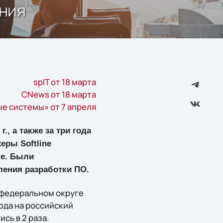
ения
spIT от 18 марта
CNews от 18 марта
е системы» от 7 апреля
., а также за три года
еры Softline
ке. Были
ления разработки ПО.
 федеральном округе
ода на российский
сь в 2 раза.