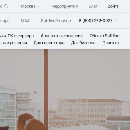
к
Москва
Мероприятия
Блог
Войти
рьера
M&A
Softline Finance
8 (800) 232-0023
уки, ПК и серверы
Аппаратные решения
Облако Softline
ьные решения
Для госсектора
Для бизнеса
Проекты