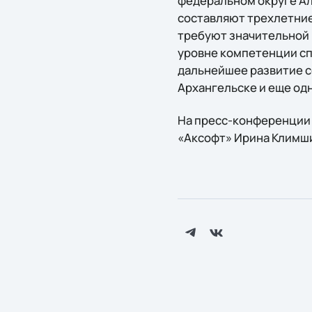
федеральном округе Ал
составляют трехлетние
требуют значительной 
уровне компетенции спе
дальнейшее развитие с
Архангельске и еще одн
На пресс-конференции 
«Аксофт» Ирина Климши