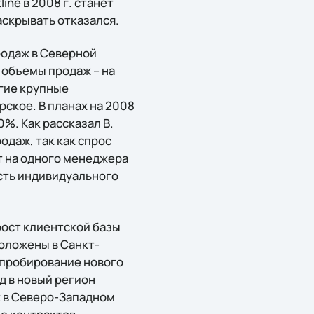
ne в 2008 г. станет
аскрывать отказался.
родаж в Северной
, объемы продаж – на
угие крупные
ское. В планах на 2008
0%. Как рассказал В.
одаж, так как спрос
т на одного менеджера
ость индивидуального
ост клиентской базы
положены в Санкт-
 апробирование нового
д в новый регион
t в Северо-Западном