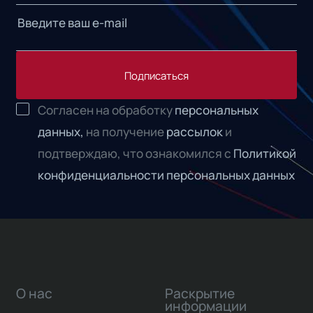
Подписаться
Согласен на обработку
персональных
данных,
на получение
рассылок
и
подтверждаю, что ознакомился с
Политикой
конфиденциальности персональных данных
О нас
Раскрытие
информации