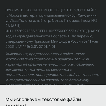
ПУБЛИЧНОЕ АКЦИОНЕРНОЕ ОБЩЕСТВО "СОФТЛАЙН"
г. Москва, вн.тер. г. муниципальный округ Хамовники,
ул Льва Толстого, д. 5, стр. 1, этаж 3, помещ. 1, ком. №2,
2А (А311)
ИНН: 7736227885 / ОГРН: 1027736009333 / ОКВЭД: 46.90
Коды видов деятельности в области IT по перечню,
утвержденному Приказом Минцифры России от 11 мая
2023 г. № 449: 2.01, 27.01, 4.01
Информация, представленная на сайте, носит
исключительно справочный и ознакомительный
характер, не предназначена для личных, семейных,
домашних и иных нужд, не связанных с
осуществлением предпринимательской деятельности
и не ориентирована на потребителей по смыслу
Федерального закона от 24.06.2025 № 168-ФЗ.
Мы используем текстовые файлы