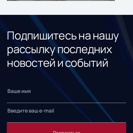
ном
«1С
Подпишитесь на нашу
рассылку последних
новостей и событий
Подписаться