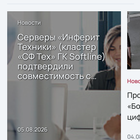
Новости
Серверы «Инферит
Техники» (кластер
«СФ Тех» ГК Softline)
подтвердили
совместимость с
Нов
решением Sharx
Storage 2.x для
Про
хранения данных
«Бо
ци
пр
05.08.2026
04.0
без