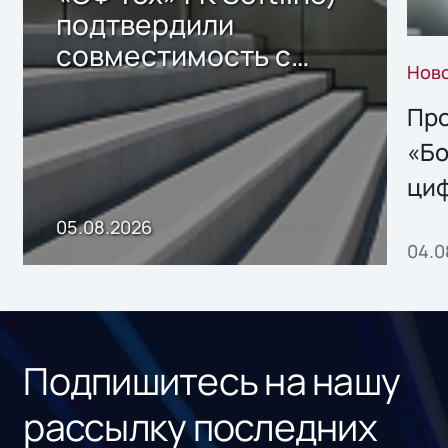
подтвердили
совместимость с
Нов
решением Sharx
Storage 2.x для
Про
хранения данных
«Бо
ци
пр
05.08.2026
04.0
без
ном
«1С
Подпишитесь на нашу
рассылку последних