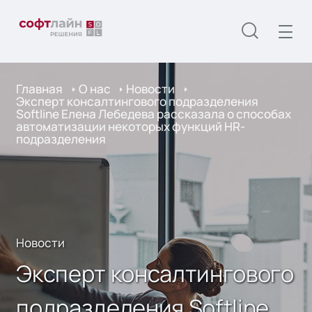
Главная
О нас
Новости
Эксперт консалтингового подразделения
Softline Елена Лебедева рассказала о способах
автоматизации некоторых функций HR-
подразделения
Новости
Эксперт консалтингового
подразделения Softline