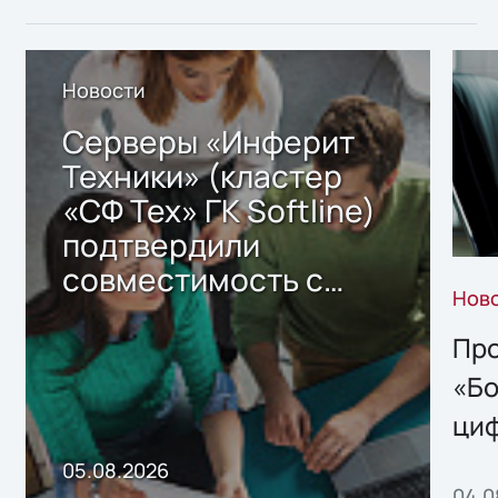
Новости
Серверы «Инферит
Техники» (кластер
«СФ Тех» ГК Softline)
подтвердили
совместимость с
Нов
решением Sharx
Storage 2.x для
Про
хранения данных
«Бо
ци
пр
05.08.2026
04.0