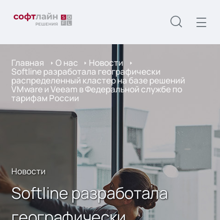
Главная
О нас
Новости
Softline разработала географически
распределенный кластер на базе решений
VMware и Veeam в Федеральной службе по
тарифам России
Новости
Softline разработала
географически