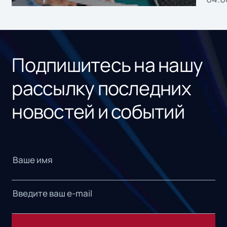
без
ном
«1С
Подпишитесь на нашу
рассылку последних
новостей и событий