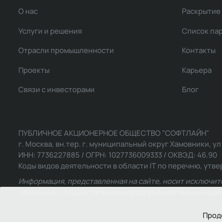
О нас
Раскрытие
Услуги и решения
Список па
Отрасли промышленности
Контакты
Проекты
Карьера
Связи с инвесторами
Блог
ПУБЛИЧНОЕ АКЦИОНЕРНОЕ ОБЩЕСТВО "СОФТЛАЙН"
г. Москва, вн.тер. г. муниципальный округ Хамовники, ул Ль
ИНН: 7736227885 / ОГРН: 1027736009333 / ОКВЭД: 46.90
Коды видов деятельности в области IT по перечню, утвер
Информация, представленная на сайте, носит исключит
связанных с осуществлением предпринимательской деят
Прод