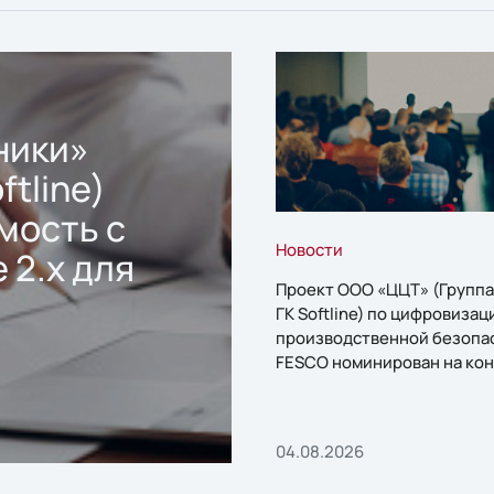
ники»
ftline)
мость с
Новости
 2.x для
Проект ООО «ЦЦТ» (Группа
ГК Softline) по цифровизац
производственной безопа
FESCO номинирован на кон
«1С:Проект года»
04.08.2026