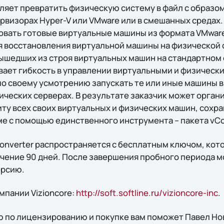
оляет превратить физическую систему в файл с образо
ервизорах Hyper-V или VMware или в смешанных средах
овать готовые виртуальные машины из формата VMware
я восстановления виртуальной машины на физической
ышедших из строя виртуальных машин на стандартном 
ает гибкость в управлении виртуальными и физическ
о своему усмотрению запускать те или иные машины 
ических серверах. В результате заказчик может орган
у всех своих виртуальных и физических машин, сохра
ме с помощью единственного инструмента – пакета vCo
Converter распространяется с бесплатным ключом, кот
течение 90 дней. После завершения пробного периода 
ерсию.
мпании Vizioncore:
http://soft.softline.ru/vizioncore-inc
.
 по лицензированию и покупке вам поможет Павел Нов