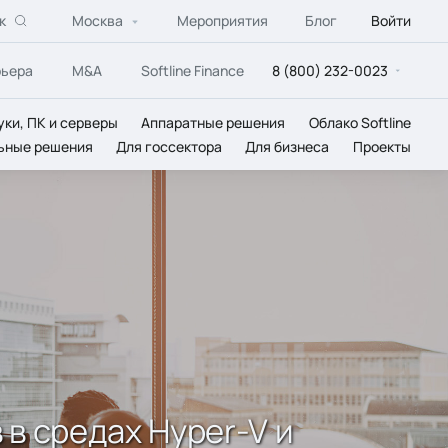
к
Москва
Мероприятия
Блог
Войти
рьера
M&A
Softline Finance
8 (800) 232-0023
уки, ПК и серверы
Аппаратные решения
Облако Softline
ьные решения
Для госсектора
Для бизнеса
Проекты
 в средах Hyper-V и