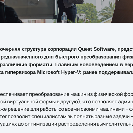
дочерняя структура корпорации Quest Software, пре
, предназначенного для быстрого преобразования физ
различные форматы. Главным нововведением в верс
а гипервизора Microsoft Hyper-V: ранее поддержива
обеспечивает преобразование машин из физической фо
дной виртуальной формы в другую), что позволяет адм
о же решение для работы со всеми своими машинами – 
ter позволит специалистам выполнять разные задачи –
туациях до оптимизации распределения вычислительн