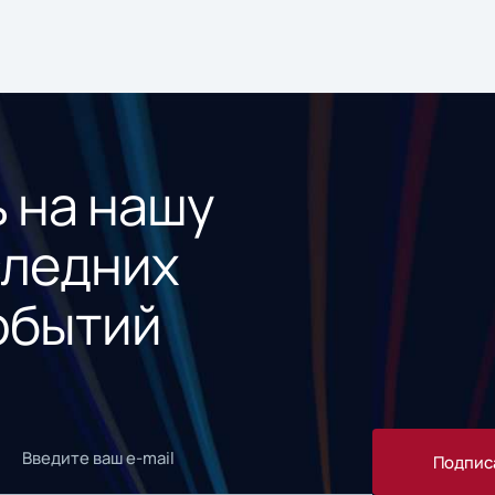
 на нашу
следних
обытий
Подпис