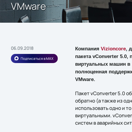
VMware
06.09.2018
Компания
Vizioncore
, 
пакета vConverter 5.0
Подписаться в MAX
виртуальных машин в 
полноценная поддержк
VMware.
Пакет vConverter 5.0 
обратно (а также из о
использовать одно и т
виртуальными. vConver
систем в аварийных си