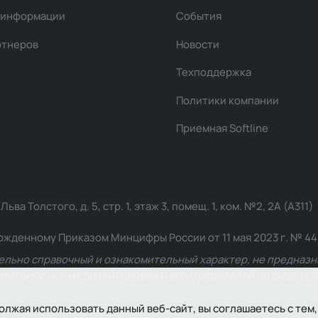
 информации
События
ртнеров
Новости
Техподдержка
Политики компании
Приемная Softline
ва Толстого, д. 5, стр. 1, этаж 3, помещ. 1, ком. №2, 2А (А311)
жденному Приказом Минцифры России от 11 мая 2023 г. № 449: 2
ельно справочный и ознакомительный характер, не предназна
ельности и не ориентирована на потребителей по смыслу Ф
олжая использовать данный веб-сайт, вы соглашаетесь с тем,