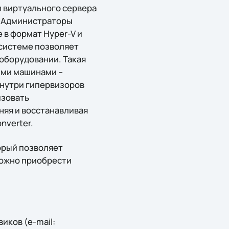
м виртуального сервера
. Администраторы
 в формат Hyper-V и
 системе позволяет
оборудовании. Такая
ими машинами –
внутри гипервизоров
изовать
няя и восстанавливая
nverter.
орый позволяет
можно приобрести
иков (e-mail: