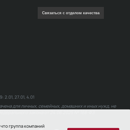
Связаться с отделом качества
.01, 27.01, 4.01
чена для личных, семейных, домашних и иных нужд, не
едерального закона от 24.06.2025 № 168-ФЗ.
 что группа компаний