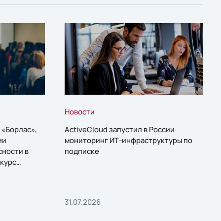
Новости
 «Борлас»,
ActiveCloud запустил в России
ии
мониторинг ИТ-инфраструктуры по
сности в
подписке
курс
31.07.2026