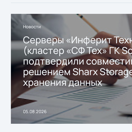
Новости
Серверы «Инферит Тех
(кластер «СФ Тех» ГК So
подтвердили совмести
решением Sharx Storage
хранения данных
05.08.2026