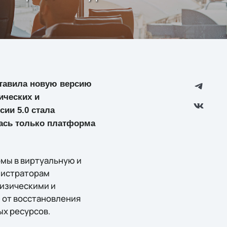
дставила новую версию
ических и
ии 5.0 стала
лась только платформа
рмы в виртуальную и
инистраторам
физическими и
 от восстановления
ых ресурсов.