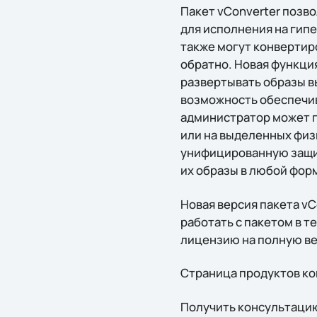
Пакет vConverter позв
для исполнения на гип
также могут конвертир
обратно. Новая функци
развертывать образы в
возможность обеспечив
администратор может п
или на выделенных физ
унифицированную защит
их образы в любой фор
Новая версия пакета v
работать с пакетом в 
лицензию на полную в
Страница продуктов ко
Получить конcультацию