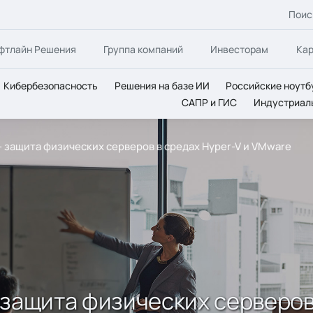
Поис
фтлайн Решения
Группа компаний
Инвесторам
Ка
Кибербезопасность
Решения на базе ИИ
Российские ноутб
САПР и ГИС
Индустриал
 – защита физических серверов в средах Hyper-V и VMware
– защита физических серверов