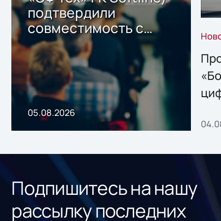
подтвердили
совместимость с
Нов
решением Sharx
Storage 2.x для
Про
хранения данных
«Бо
ци
пр
05.08.2026
04.0
без
ном
«1С
Подпишитесь на нашу
рассылку последних