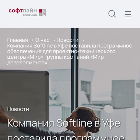
Главная
О нас
Новости
Компания Softline в Уфе поставила программное
обеспечение для проектно-технического
центра «Мир» группы компаний «Мир
девелопмента»
Новости
Компания Softline в Уфе
поставила программное