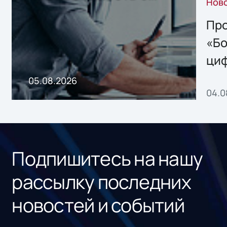
Нов
решением Sharx
Storage 2.x для
Про
хранения данных
«Бо
ци
пр
05.08.2026
04.0
без
ном
«1С
Подпишитесь на нашу
рассылку последних
новостей и событий