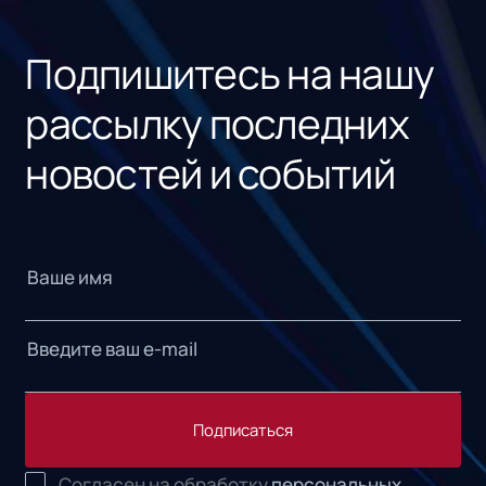
«1С
Подпишитесь на нашу
рассылку последних
новостей и событий
Подписаться
Согласен на обработку
персональных