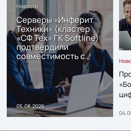
Новости
Серверы «Инферит
Техники» (кластер
«СФ Тех» ГК Softline)
подтвердили
совместимость с
Нов
решением Sharx
Storage 2.x для
Про
хранения данных
«Бо
ци
пр
05.08.2026
04.0
без
ном