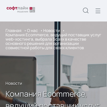
Главная
О нас
Новости
Компания Ecommerce, ведущий поставщик услуг
web-хостинга, выбрала Scalix в качестве
основного решения для организации
совместной работы для своих клиентов
Новости
Компания Ecommerce,
ведущий поставщик услуг