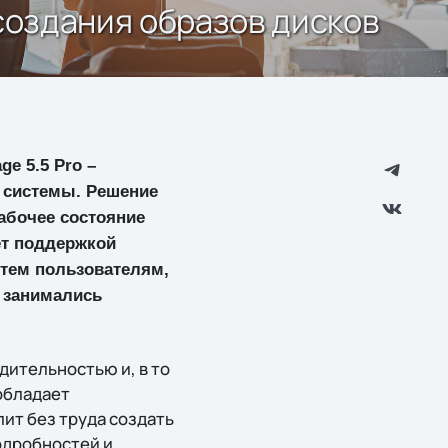
 создания образов дисков
e 5.5 Pro –
 системы. Решение
абочее состояние
ет поддержкой
 тем пользователям,
 занимались
дительностью и, в то
обладает
ит без труда создать
одробностей и