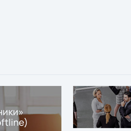
ники»
ftline)