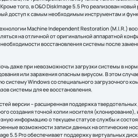
Кроме того, в O&O DiskImage 5.5 Pro реализован новый 
ый доступ к самым необходимым инструментам и функ
хнологии Machine Independent Restoration (M.I.R.) во
ляться на отличной от оригинальной аппаратной конф
 необходимости восстановления системы после замен
очь даже при невозможности загрузки системы в нор
дования или заражения опасным вирусом. В этом случа
ю систему Windows со специального загрузочного ком
азов системы для ее восстановления.
тей версии – расширенная поддержка твердотельных 
го создания точной копии носителя (клонирование), и
зную информацию о текущем статусе службы и состо
иренные возможности записи данных на оптические нос
age 5.5 Pro обеспечивает поддержку виртуальных дисков