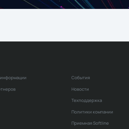
 информации
События
ртнеров
Новости
Техподдержка
Политики компании
Приемная Softline