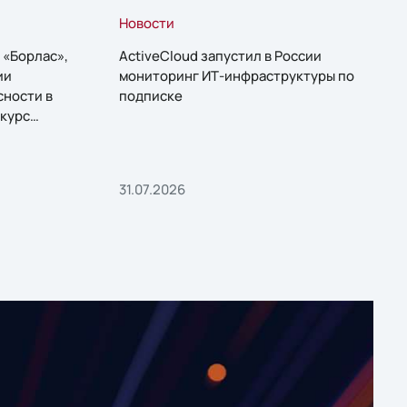
Новости
 «Борлас»,
ActiveCloud запустил в России
ии
мониторинг ИТ-инфраструктуры по
сности в
подписке
курс
31.07.2026