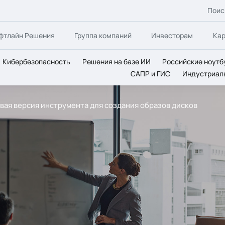
Поис
фтлайн Решения
Группа компаний
Инвесторам
Ка
Кибербезопасность
Решения на базе ИИ
Российские ноутб
САПР и ГИС
Индустриал
новая версия инструмента для создания образов дисков