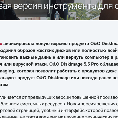
овая версия инструмента для
e
анонсировала новую версию продукта O&O DiskImag
оздания образов жестких дисков или полностью всей
тановить важные данные или вернуть компьютер в р
я или вирусной атаки. O&O DiskImage 5.5 Pro облада
Imaging, которая позволит работать с продуктов даже
льзуют продукт O&O DiskImage или никогда ранее не
тем.
 отличается от предыдущих версий повышенной произво
еблением системных ресурсов. Новая версия решения 
товой страницей, удобный интерфейс которой позвол
 данные, не тратя времени на изучение технических п