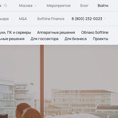
к
Москва
Мероприятия
Блог
Войти
рьера
M&A
Softline Finance
8 (800) 232-0023
уки, ПК и серверы
Аппаратные решения
Облако Softline
ьные решения
Для госсектора
Для бизнеса
Проекты