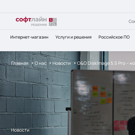
Со
Интернет-магазин
Услуги и решения
Российское ПО
Главная
О нас
Новости
O&O DiskImage 5.5 Pro – 
Новости