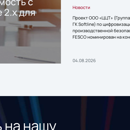
мость с
Новости
 2.x для
Проект ООО «ЦЦТ» (Группа
ГК Softline) по цифровизац
производственной безопа
FESCO номинирован на кон
«1С:Проект года»
04.08.2026
 на нашу