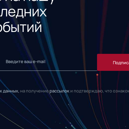
следних
обытий
Подпис
х данных,
на получение
рассылок
и подтверждаю, что ознако