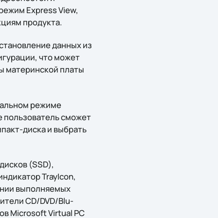
режим Express View,
циям продукта.
сстановление данных из
игурации, что может
ы материнской платы
мальном режиме
е пользователь сможет
пакт-диска и выбрать
дисков (SSD),
ндикатор TrayIcon,
янии выполняемых
ители CD/DVD/Blu-
 Microsoft Virtual PC