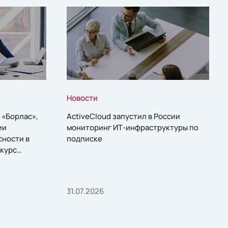
Новости
 «Борлас»,
ActiveCloud запустил в России
ии
мониторинг ИТ-инфраструктуры по
сности в
подписке
курс
31.07.2026