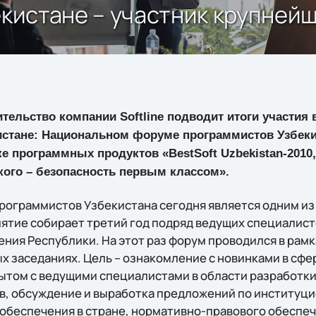
Узбекистане – участник крупн
тельство компании Softline подводит итоги участия 
истане: Национальном форуме программистов Узбеки
 программных продуктов «BestSoft Uzbekistan-2010
кого – безопасность первым классом».
ограммистов Узбекистана сегодня является одним из 
ятие собирает третий год подряд ведущих специалист
ния Республики. На этот раз форум проводился в рамк
х заседаниях. Цель – ознакомление с новинками в сф
ытом с ведущими специалистами в области разработки
в, обсуждение и выработка предложений по институц
обеспечения в стране, нормативно-правового обеспе