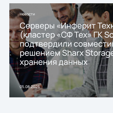
Новости
Серверы «Инферит Тех
(кластер «СФ Тех» ГК So
подтвердили совмести
решением Sharx Storage
хранения данных
05.08.2026