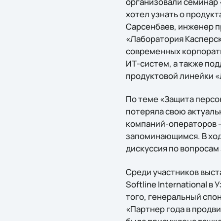
организовали семинар 
хотел узнать о продукт
Сарсенбаев, инженер п
«Лаборатория Касперско
современных корпорат
ИТ-систем, а также по
продуктовой линейки «
По теме «Защита персо
потеряла свою актуальн
компаний-операторов –
запоминающимся. В ход
дискуссия по вопросам
Среди участников выст
Softline International
того, генеральный спо
«Партнер года в продв