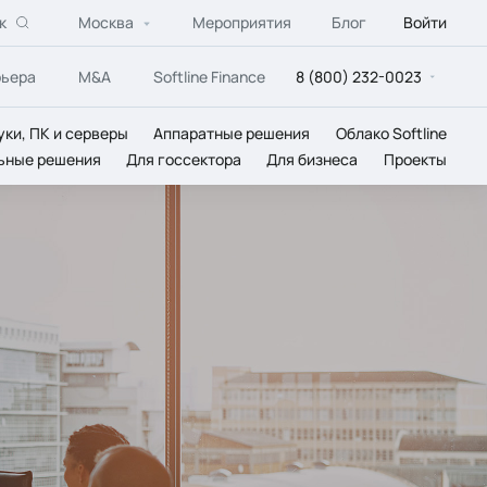
к
Москва
Мероприятия
Блог
Войти
рьера
M&A
Softline Finance
8 (800) 232-0023
уки, ПК и серверы
Аппаратные решения
Облако Softline
ьные решения
Для госсектора
Для бизнеса
Проекты