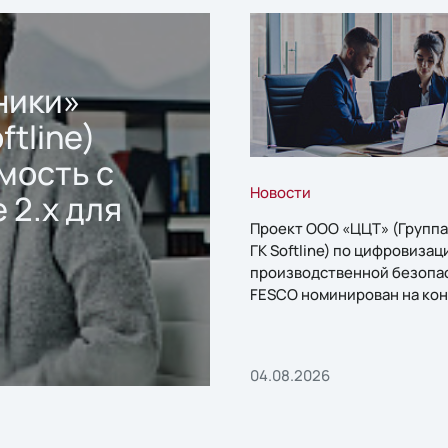
ники»
ftline)
мость с
Новости
 2.x для
Проект ООО «ЦЦТ» (Группа
ГК Softline) по цифровизац
производственной безопа
FESCO номинирован на кон
«1С:Проект года»
04.08.2026