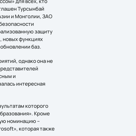
сом» для всех, кто
иглашен Турсынбай
Азии и Монголии, ЗАО
 безопасности
рализованную защиту
, новых функциях
 обновлении баз.
иятий, однако она не
 представителей
сным и
залась интересная
зультатам которого
-образования». Кроме
бую номинацию –
osoft», которая также