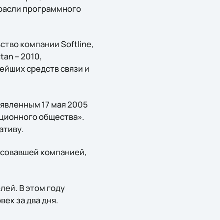
трасли программного
тво компании Softline,
an – 2010,
йших средств связи и
ъявленным 17 мая 2005
ионного общества».
ативу.
есовавшей компанией,
лей. В этом году
ек за два дня.