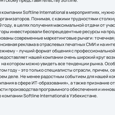
нтскому представительству Softline.
 компании Softline International в мероприятиях, нужн
рганизаторов. Понимая, с какими трудностями столкну
 году, в целях получения максимальной отдачи от уча
торы инвестировали беспрецедентные ресурсы на про
зованы современные маркетинговые рычаги: точечная 
енсивная реклама в отраслевых печатных СМИ и на инт
режнему – лучший формат общения с профессиональной 
едоставляет нашей компании очень широкий круг воз
, на котором можно увидеть все тенденции рынка. Осо
том году – это только специалисты отрасли, причем, с
оем деле. Не менее радостным событием для нашей ко
пания в сфере ИТ-образования», а также признание от
асти производства программного обеспечения и иннов
компании Softline International в Узбекистане.