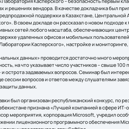
«Лаборатория Касперского – безопасность первым клас
ах и решениях вендора. В качестве докладчика был пр
редпродажной поддержки в Казахстане, Центральной 
го». В своем докладе он рассказал о новом подходе к
ивных сетей любого масштаба, обеспечивающих цент
ддержке удаленных офисов и мобильных пользователей
Лаборатории Касперского», настройке и мониторинге,
нальных данных» проводится достаточно много меропр
ость, на что указывает число участников – свыше 100
 и острота задаваемых вопросов. Семинар был интере
е сессии вопросов и ответов между слушателями завя
 защиты данных.
авки был организован республиканский конкурс, по ре
 в Узбекистане признана «Лучшей компанией в сфере ИТ
нсор мероприятия, корпорация Microsoft, учредил осо
ижении лицензионного программного обеспечения Micr