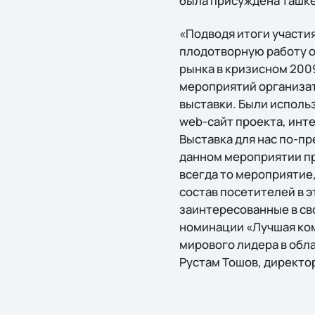
была присуждена ташке
«Подводя итоги участия
плодотворную работу о
рынка в кризисном 2009
мероприятий организа
выставки. Были исполь
web-сайт проекта, инт
Выставка для нас по-п
данном мероприятии пр
всегда то мероприятие
состав посетителей в э
заинтересованные в св
номинации «Лучшая ком
мирового лидера в обл
Рустам Тошов, директор 