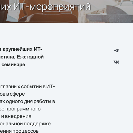
ейших ИТ-мероприятий
в крупнейших ИТ-
стана, Ежегодной
, семинаре
главных событий в ИТ-
ов в сфере
ах одного дня работы в
ере программного
 и внедрения
иональной поддержке
чения процессов