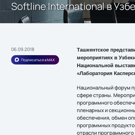
Softline International в 
06.09.2018
Ташкентское представи
мероприятиях в Узбек
Подписаться в MAX
Национальной выставке
«Лаборатория Касперс
Национальный форум пр
сфере страны. Меропри
программного обеспече
пленарных и секционны
обеспечения, обмен оп
программных продукто
отрасли программного 