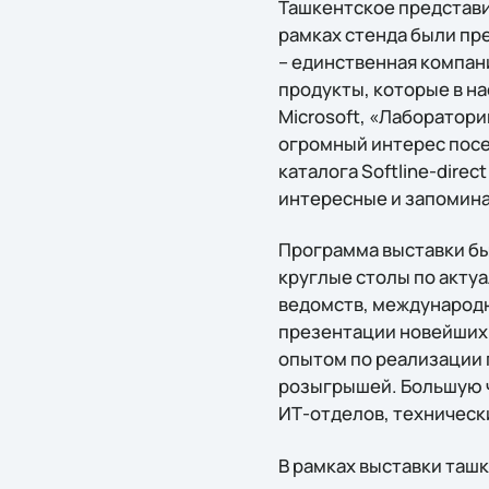
Ташкентское представит
рамках стенда были пре
– единственная компан
продукты, которые в н
Microsoft, «Лаборатории
огромный интерес посет
каталога Softline-direc
интересные и запомин
Программа выставки бы
круглые столы по акту
ведомств, международн
презентации новейших 
опытом по реализации 
розыгрышей. Большую ч
ИТ-отделов, техническ
В рамках выставки таш