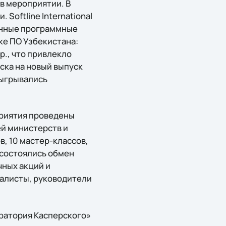
в мероприятии. В
Softline International
онные программные
ке ПО Узбекистана:
др., что привлекло
ска на новый выпуск
азыгрывались
приятия проведены
ей министерств и
, 10 мастер-классов,
 состоялись обмен
чных акций и
иалисты, руководители
оратория Касперского»