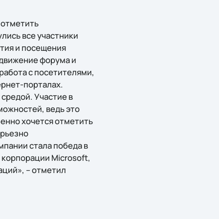
о отметить
лись все участники
стия и посещения
движение форума и
работа с посетителями,
ернет-порталах.
средой. Участие в
можностей, ведь это
бенно хочется отметить
ерьезно
мпании стала победа в
 корпорации Microsoft,
аций», – отметил