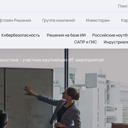
Поис
фтлайн Решения
Группа компаний
Инвесторам
Ка
Кибербезопасность
Решения на базе ИИ
Российские ноутб
САПР и ГИС
Индустриал
Узбекистане – участник крупнейших ИТ-мероприятий