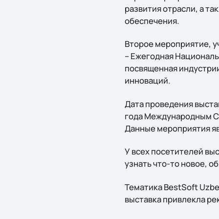
развития отрасли, а т
обеспечения.
Второе мероприятие, у
– Ежегодная Национальн
посвященная индустри
инноваций.
Дата проведения выстав
года Международным С
Данные мероприятия яв
У всех посетителей вы
узнать что-то новое, 
Тематика BestSoft Uzbe
выставка привлекла рек