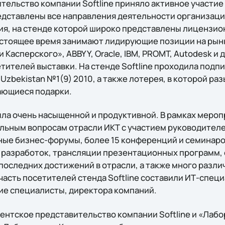
ельство компании Softline приняло активное участие 
дставлены все направления деятельности организации. 
ия, на стенде которой широко представлены лицензи
астоящее время занимают лидирующие позиции на рын
 Касперского», ABBYY, Oracle, IBM, PROMT, Autodesk и 
ителей выставки. На стенде Softline проходила подпи
t Uzbekistan №1(9) 2010, а также лотерея, в которой р
ающиеся подарки.
ла очень насыщенной и продуктивной. В рамках меро
альным вопросам отрасли ИКТ с участием руководител
ые бизнес-форумы, более 15 конференций и семинаров
разработок, трансляции презентационных программ,
последних достижений в отрасли, а также много разли
асть посетителей стенда Softline составили ИТ-спец
ие специалисты, директора компаний.
кентское представительство компании Softline и «Лаб