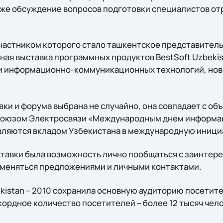
акже обсуждение вопросов подготовки специалистов о
частником которого стало ташкентское представительс
ая выставка программных продуктов BestSoft Uzbekist
и информационно-коммуникационных технологий, нове
ки и форума выбрана не случайно, она совпадает с об
оюзом Электросвязи «Международным днем информац
ляются вкладом Узбекистана в международную иници
ставки была возможность лично пообщаться с заинтер
обменяться предложениями и личными контактами.
kistan – 2010 сохранила основную аудиторию посетите
ордное количество посетителей – более 12 тысяч челов