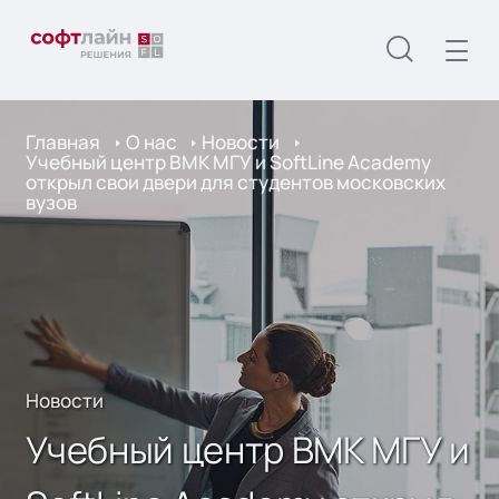
Главная
О нас
Новости
Учебный центр ВМК МГУ и SoftLine Academy
открыл свои двери для студентов московских
вузов
Новости
Учебный центр ВМК МГУ и