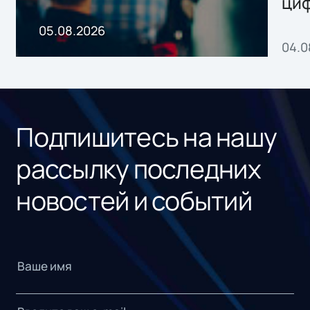
ци
пр
05.08.2026
04.0
без
ном
«1С
Подпишитесь на нашу
рассылку последних
новостей и событий