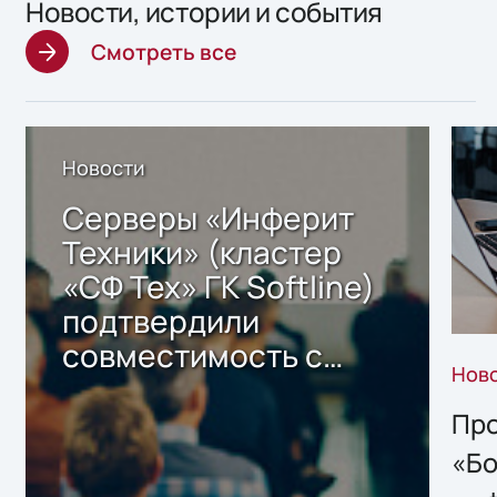
Новости, истории и события
Смотреть все
Новости
Серверы «Инферит
Техники» (кластер
«СФ Тех» ГК Softline)
подтвердили
совместимость с
Нов
решением Sharx
Storage 2.x для
Про
хранения данных
«Бо