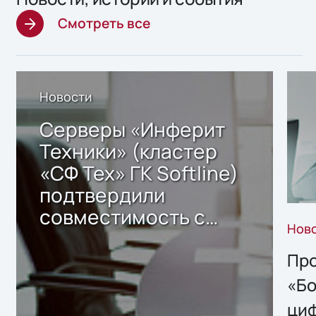
Смотреть все
Новости
Серверы «Инферит
Техники» (кластер
«СФ Тех» ГК Softline)
подтвердили
совместимость с
Нов
решением Sharx
Storage 2.x для
Про
хранения данных
«Бо
ци