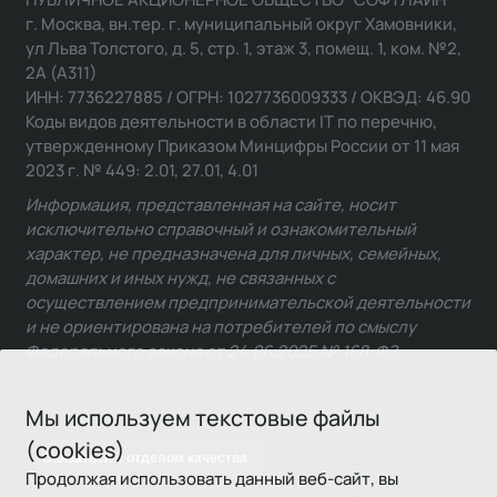
г. Москва, вн.тер. г. муниципальный округ Хамовники,
ул Льва Толстого, д. 5, стр. 1, этаж 3, помещ. 1, ком. №2,
2А (А311)
ИНН: 7736227885 / ОГРН: 1027736009333 / ОКВЭД: 46.90
Коды видов деятельности в области IT по перечню,
утвержденному Приказом Минцифры России от 11 мая
2023 г. № 449: 2.01, 27.01, 4.01
Информация, представленная на сайте, носит
исключительно справочный и ознакомительный
характер, не предназначена для личных, семейных,
домашних и иных нужд, не связанных с
осуществлением предпринимательской деятельности
и не ориентирована на потребителей по смыслу
Федерального закона от 24.06.2025 № 168-ФЗ.
Мы используем текстовые файлы
(cookies)
Связаться с отделом качества
Продолжая использовать данный веб-сайт, вы