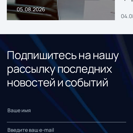
пр
05.08.2026
04.0
без
ном
«1С
Подпишитесь на нашу
рассылку последних
новостей и событий