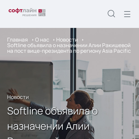
Главная
О нас
Новости
Softline объявила о назначении Алии Ракишевой
на пост вице-президента по региону Asia Pacific
Новости
Softline объявила о
назначении Алии