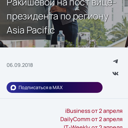
Ракишевой на пост вице-
президента по региону
Asia Pacific
06.09.2018
Подписаться в MAX
iBusiness от 2 апреля
DailyComm от 2 апреля
IT-Weekly от 2 апреля