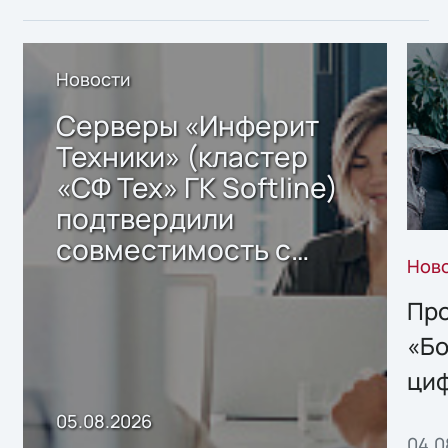
Новости
Серверы «Инферит
Техники» (кластер
«СФ Тех» ГК Softline)
подтвердили
совместимость с
Нов
решением Sharx
Storage 2.x для
Про
хранения данных
«Бо
ци
пр
05.08.2026
04.0