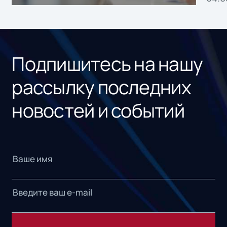
без
ном
«1С
Подпишитесь на нашу
рассылку последних
новостей и событий