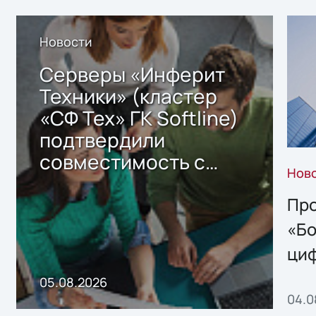
Новости
Серверы «Инферит
Техники» (кластер
«СФ Тех» ГК Softline)
подтвердили
совместимость с
Нов
решением Sharx
Storage 2.x для
Про
хранения данных
«Бо
ци
пр
05.08.2026
04.0
без