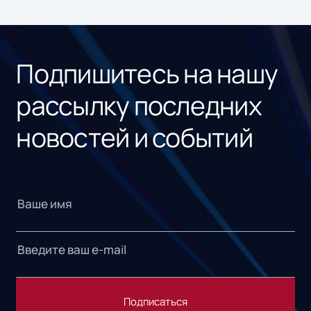
ном
«1С
Подпишитесь на нашу
рассылку последних
новостей и событий
Подписаться