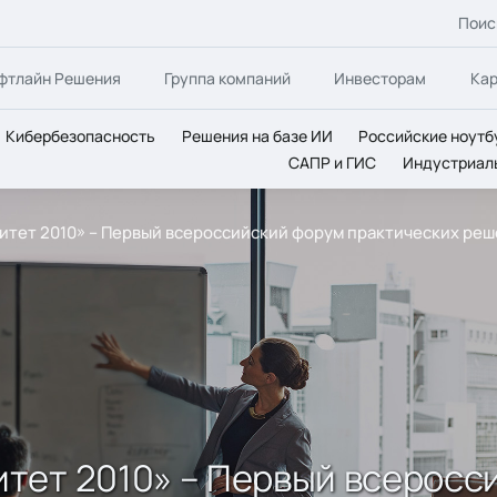
Поис
фтлайн Решения
Группа компаний
Инвесторам
Ка
Кибербезопасность
Решения на базе ИИ
Российские ноутб
САПР и ГИС
Индустриал
тет 2010» – Первый всероссийский форум практических ре
тет 2010» – Первый всеросс