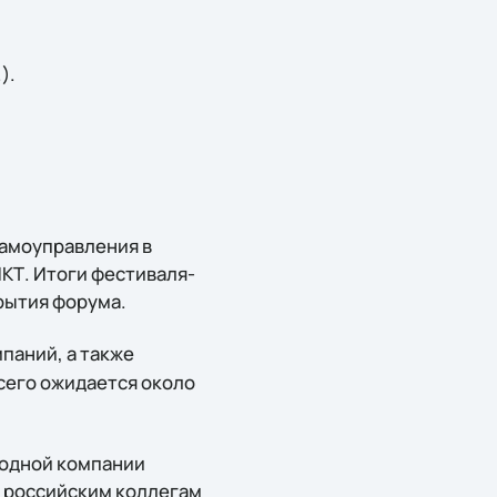
).
самоуправления в
КТ. Итоги фестиваля-
рытия форума.
паний, а также
сего ожидается около
родной компании
м российским коллегам