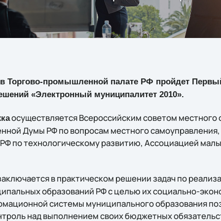
да в Торгово-промышленной палате РФ пройдет Первы
ешений «Электронный муниципалитет 2010».
осуществляется Всероссийским советом местного 
ка
енной Думы РФ по вопросам местного самоуправления
РФ по технологическому развитию, Ассоциацией малы
аключается в практическом решении задач по реализ
пальных образований РФ с целью их социально-экон
рмационной системы муниципального образования по
троль над выполнением своих бюджетных обязательст