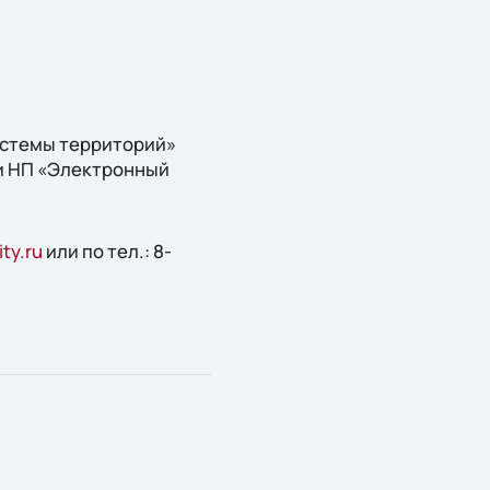
истемы территорий»
 и НП «Электронный
ty.ru
или по тел.: 8-