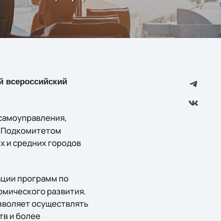
й всероссийский
самоуправления,
, Подкомитетом
х и средних городов
ации программ по
омического развития.
зволяет осуществлять
в и более