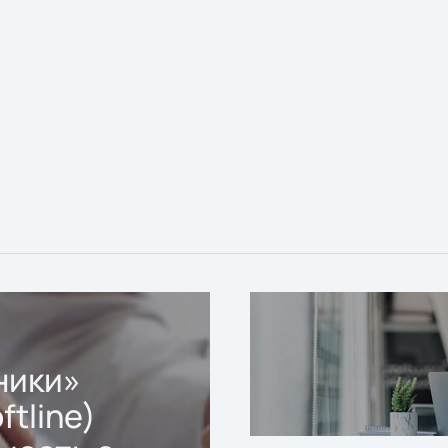
ники»
ftline)