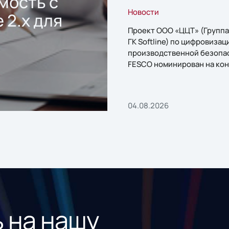
мость с
Новости
 2.x для
Проект ООО «ЦЦТ» (Группа
ГК Softline) по цифровизац
производственной безопа
FESCO номинирован на кон
«1С:Проект года»
04.08.2026
 на нашу