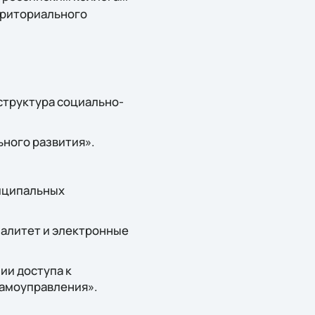
рриториального
структура социально-
ного развития».
иципальных
алитет и электронные
ии доступа к
самоуправления».