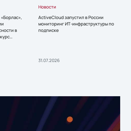
Новости
 «Борлас»,
ActiveCloud запустил в России
ии
мониторинг ИТ-инфраструктуры по
сности в
подписке
курс
31.07.2026