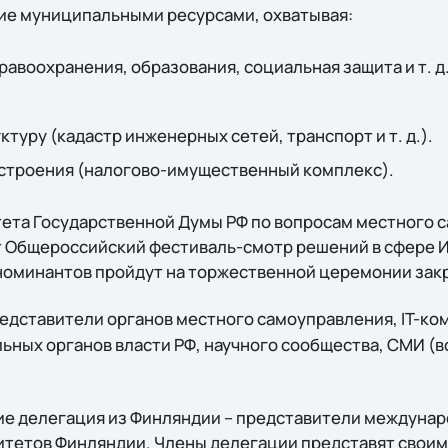
ие муниципальными ресурсами, охватывая:
равоохранения, образования, социальная защита и т. д.
туру (кадастр инженерных сетей, транспорт и т. д.).
 строения (налогово-имущественный комплекс).
тета Государственной Думы РФ по вопросам местного 
 Общероссийский фестиваль-смотр решений в сфере И
номинантов пройдут на торжественной церемонии зак
едставители органов местного самоуправления, IT-ком
ьных органов власти РФ, научного сообщества, СМИ (в
ие делегация из Финляндии – представители междуна
литетов Финляндии. Члены делегации представят свои