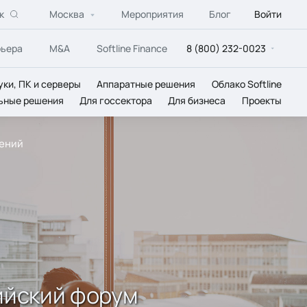
к
Москва
Мероприятия
Блог
Войти
рьера
M&A
Softline Finance
8 (800) 232-0023
уки, ПК и серверы
Аппаратные решения
Облако Softline
ьные решения
Для госсектора
Для бизнеса
Проекты
шений
ийский форум