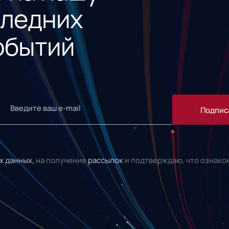
следних
обытий
Подпис
х данных,
на получение
рассылок
и подтверждаю, что ознако