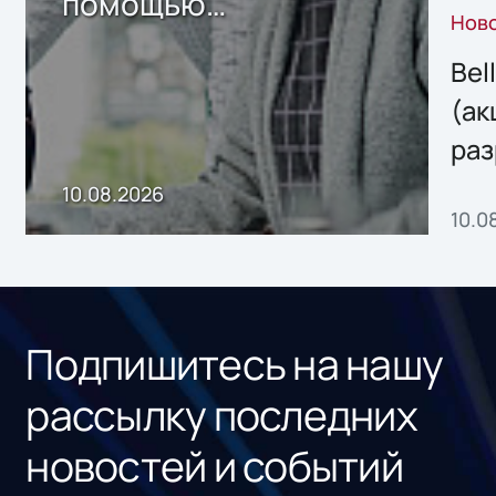
помощью
Нов
собственного ИИ-
сервиса
Bel
(ак
раз
онл
10.08.2026
10.0
сер
под
рос
Подпишитесь на нашу
рассылку последних
новостей и событий