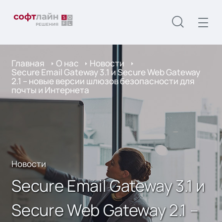
Главная
О нас
Новости
Secure Email Gateway 3.1 и Secure Web Gateway
2.1 – новые версии шлюзов безопасности для
почты и Интернета
Новости
Secure Email Gateway 3.1 и
Secure Web Gateway 2.1 –