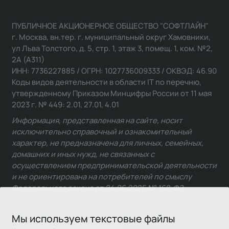
ПУБЛИЧНОЕ АКЦИОНЕРНОЕ ОБЩЕСТВО "СОФТЛАЙН"
г. Москва, вн.тер. г. муниципальный округ Хамовники,
ул Льва Толстого, д. 5, стр. 1, этаж 3, помещ. 1, ком. №2,
2А (А311)
ИНН: 7736227885 / ОГРН: 1027736009333 / ОКВЭД: 46.90
Коды видов деятельности в области IT по перечню,
утвержденному Приказом Минцифры России от 11 мая
2023 г. № 449: 2.01, 27.01, 4.01
Информация, представленная на сайте, носит
исключительно справочный и ознакомительный
характер, не предназначена для личных, семейных,
домашних и иных нужд, не связанных с
осуществлением предпринимательской деятельности
и не ориентирована на потребителей по смыслу
Федерального закона от 24.06.2025 № 168-ФЗ.
Мы используем текстовые файлы