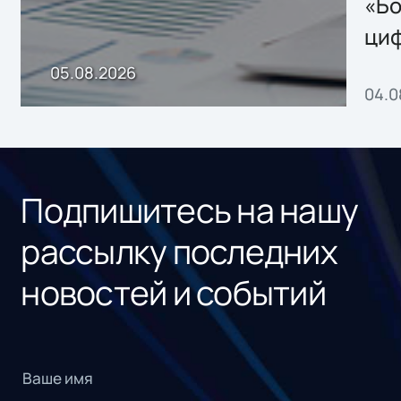
хранения данных
«Бо
ци
пр
05.08.2026
04.0
без
ном
«1С
Подпишитесь на нашу
рассылку последних
новостей и событий