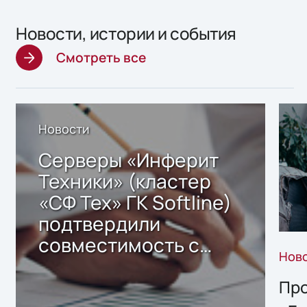
Новости, истории и события
Смотреть все
Новости
Серверы «Инферит
Техники» (кластер
«СФ Тех» ГК Softline)
подтвердили
совместимость с
Нов
решением Sharx
Storage 2.x для
Про